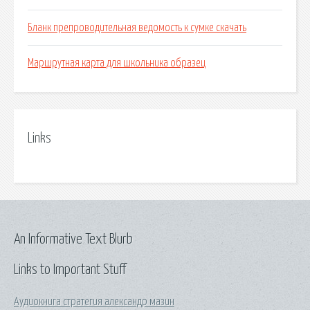
Бланк препроводительная ведомость к сумке скачать
Маршрутная карта для школьника образец
Links
An Informative Text Blurb
Links to Important Stuff
Аудиокнига стратегия александр мазин