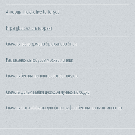
Аккорды firelake live to forget
Игры gba скачать торрент
Скачать песни димана брюханова бпан
Расписания автобусов москва липецк
Скачать бесплатно книги сергей шведов
Скачать фильм майкл джексон лунная походка
Скачать фотоэффекты для фотографий бесплатно на компьютер