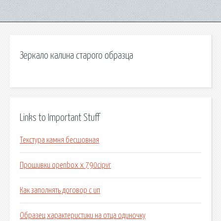
Зеркало калина старого образца
Links to Important Stuff
Текстура камня бесшовная
Прошивки openbox x 790cipvr
Как заполнять договор с ип
Образец характеристики на отца одиночку