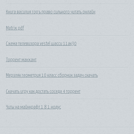
Книга василия горъ право сильного читать онлайн
Matrix pdf
Схема телевизора vestel шасси 11ак30
Торрент манхант
Мерзляк геометрия 10 класс сборник задач скачать
Скачать игру как достать соседа 4 торрент
Читы на майнкрафт 1 8 1 нодус