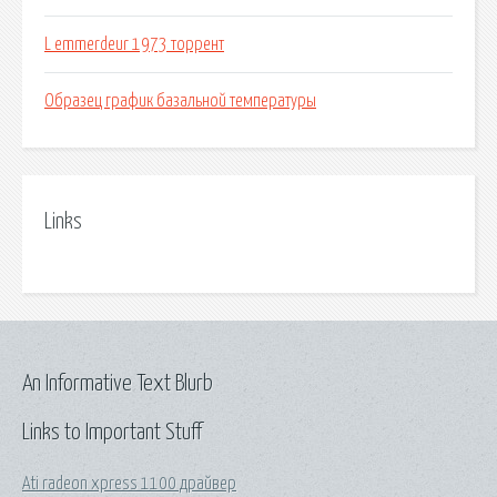
L emmerdeur 1973 торрент
Образец график базальной температуры
Links
An Informative Text Blurb
Links to Important Stuff
Ati radeon xpress 1100 драйвер