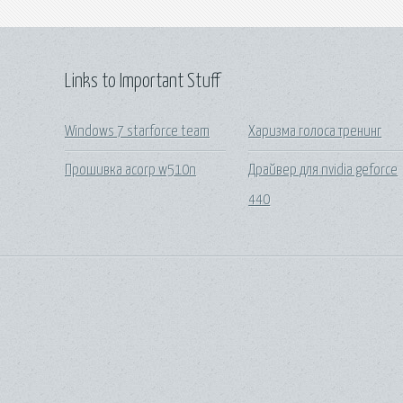
Links to Important Stuff
Windows 7 starforce team
Харизма голоса тренинг
Прошивка acorp w510n
Драйвер для nvidia geforce
440