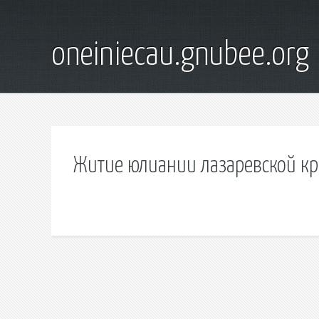
oneiniecau.gnubee.org
Житие юлиании лазаревской кр