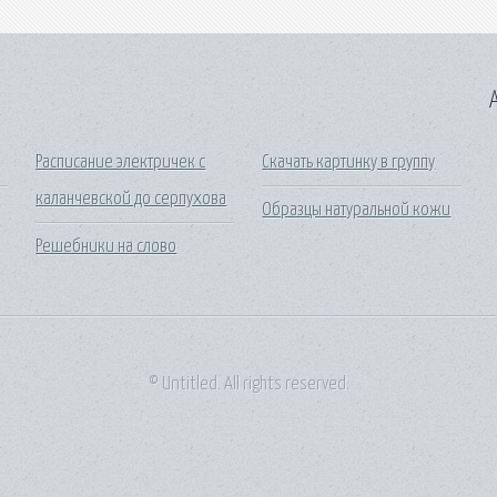
A
Расписание электричек с
Скачать картинку в группу
каланчевской до серпухова
Образцы натуральной кожи
Решебники на слово
© Untitled. All rights reserved.