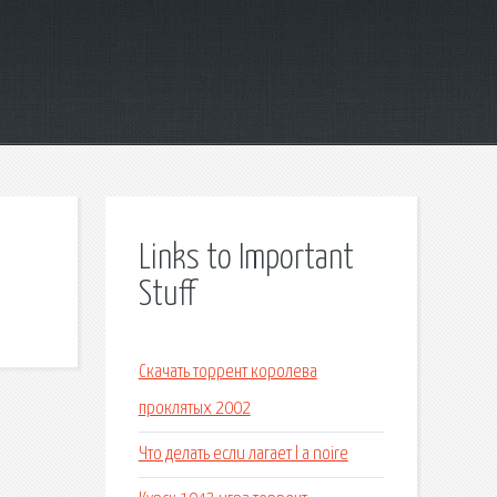
Links to Important
Stuff
Скачать торрент королева
проклятых 2002
Что делать если лагает l a noire