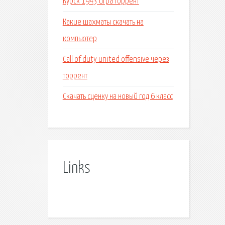
Курск 1943 игра торрент
Какие шахматы скачать на
компьютер
Call of duty united offensive через
торрент
Скачать сценку на новый год 6 класс
Links