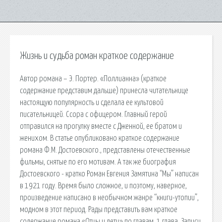
Жизнь и судьба роман краткое содержание
Автор романа – Э. Портер. «Поллианна» (краткое
содержание представим дальше) принесла читательнице
настоящую популярность и сделала ее культовой
писательницей. Ссора с офицером. Главный герой
отправился на прогулку вместе с Дженной, ее братом и
женихом. В статье опубликовано краткое содержание
романа Ф.М. Достоевского., представлены отечественные
фильмы, снятые по его мотивам. А так же биография
Достоевского - кратко Роман Евгения Замятина “Мы” написан
в 1921 году. Время было сложное, и поэтому, наверное,
произведение написано в необычном жанре “книги-утопии”,
модном в этот период. Рады представить вам краткое
содержание романа «Отцы и дети» по главам. 1 глава. Записи