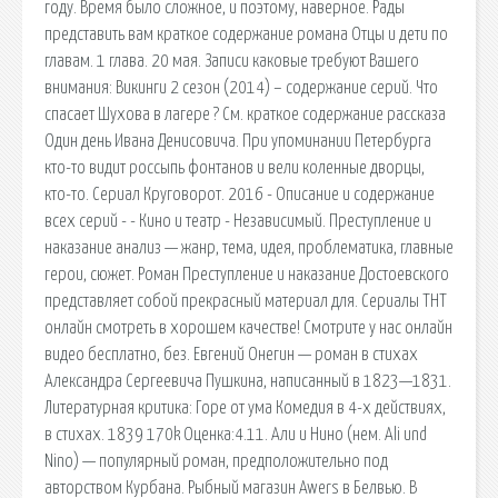
году. Время было сложное, и поэтому, наверное. Рады
представить вам краткое содержание романа Отцы и дети по
главам. 1 глава. 20 мая. Записи каковые требуют Вашего
внимания: Викинги 2 сезон (2014) – содержание серий. Что
спасает Шухова в лагере ? См. краткое содержание рассказа
Один день Ивана Денисовича. При упоминании Петербурга
кто-то видит россыпь фонтанов и вели коленные дворцы,
кто-то. Сериал Круговорот. 2016 - Описание и содержание
всех серий - - Кино и театр - Независимый. Преступление и
наказание анализ — жанр, тема, идея, проблематика, главные
герои, сюжет. Роман Преступление и наказание Достоевского
представляет собой прекрасный материал для. Сериалы ТНТ
онлайн смотреть в хорошем качестве! Смотрите у нас онлайн
видео бесплатно, без. Евгений Онегин — роман в стихах
Александра Сергеевича Пушкина, написанный в 1823—1831.
Литературная критика: Горе от ума Комедия в 4-х действиях,
в стихах. 1839 170k Оценка:4.11. Али и Нино (нем. Ali und
Nino) — популярный роман, предположительно под
авторством Курбана. Рыбный магазин Awers в Белвью. В