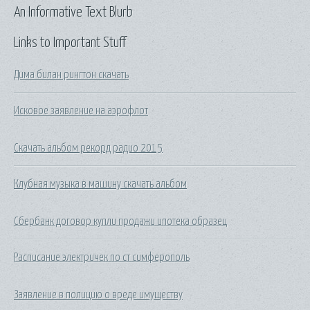
An Informative Text Blurb
Links to Important Stuff
Дима билан рингтон скачать
Исковое заявление на аэрофлот
Скачать альбом рекорд радио 2015
Клубная музыка в машину скачать альбом
Сбербанк договор купли продажи ипотека образец
Расписание электричек по ст симферополь
Заявление в полицию о вреде имуществу