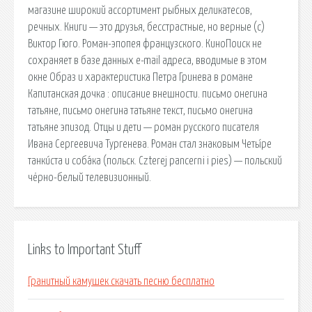
магазине широкий ассортимент рыбных деликатесов,
речных. Книги — это друзья, бесстрастные, но верные (с)
Виктор Гюго. Роман-эпопея французского. КиноПоиск не
сохраняет в базе данных e-mail адреса, вводимые в этом
окне Образ и характеристика Петра Гринева в романе
Капитанская дочка : описание внешности. письмо онегина
татьяне, письмо онегина татьяне текст, письмо онегина
татьяне эпизод. Отцы и дети — роман русского писателя
Ивана Сергеевича Тургенева. Роман стал знаковым Четы́ре
танки́ста и соба́ка (польск. Czterej pancerni i pies) — польский
чёрно-белый телевизионный.
Links to Important Stuff
Гранитный камушек скачать песню бесплатно