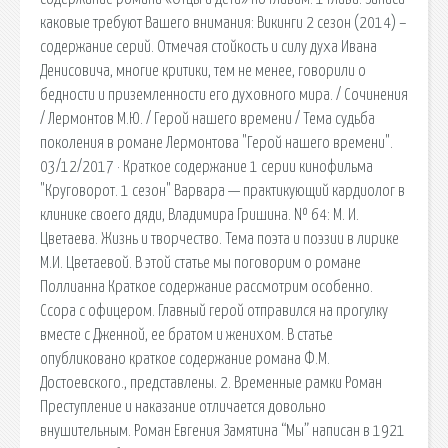
каковые требуют Вашего внимания: Викинги 2 сезон (2014) –
содержание серий. Отмечая стойкость и силу духа Ивана
Денисовича, многие критики, тем не менее, говорили о
бедности и приземленности его духовного мира. / Сочинения
/ Лермонтов М.Ю. / Герой нашего времени / Тема судьба
поколения в романе Лермонтова "Герой нашего времени".
03/12/2017 · Краткое содержание 1 серии кинофильма
"Круговорот. 1 сезон" Варвара — практикующий кардиолог в
клинике своего дяди, Владимира Гришина. № 64: М. И.
Цветаева. Жизнь и творчество. Тема поэта и поэзии в лирике
М.И. Цветаевой. В этой статье мы поговорим о романе
Поллианна Краткое содержание рассмотрим особенно.
Ссора с офицером. Главный герой отправился на прогулку
вместе с Дженной, ее братом и женихом. В статье
опубликовано краткое содержание романа Ф.М.
Достоевского., представлены. 2. Временные рамки Роман
Преступление и наказание отличается довольно
внушительным. Роман Евгения Замятина “Мы” написан в 1921