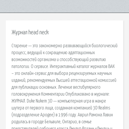
Журнал head neck
Старение — это закономерно развивающийся биологический
процесс, ведущий к сокращению адаптационных
возможностей организма и способствующий развитию
патологии. О сервисе. Интерактивный каталог журналов ВАК
– это онлайн-сервис для выбора рецензируемых научных
изданий, рекомендуемых Высшей аттестационной комиссией
для публикации основных. Лечение вестибулярного
головокружения Комментарии Опубликовано в журнале:
ЖУРНАЛ. Duke Nukem 3D — компьютерная игра в жанре
шутера от первого лица, созданная компанией 3D Realms
(подразделение Apogee) в 1996 году. Аврил Рамона Лавин
родилась в городе Бельвиле, Онтарио, в семье
представителей рабочего класса Джудит-Розанн «Джуди» и