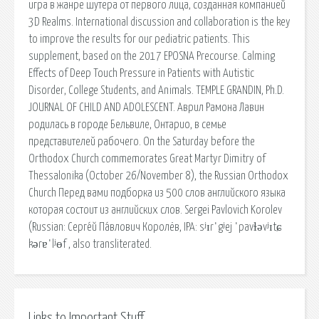
игра в жанре шутера от первого лица, созданная компанией
3D Realms. International discussion and collaboration is the key
to improve the results for our pediatric patients. This
supplement, based on the 2017 EPOSNA Precourse. Calming
Effects of Deep Touch Pressure in Patients with Autistic
Disorder, College Students, and Animals. TEMPLE GRANDIN, Ph.D.
JOURNAL OF CHILD AND ADOLESCENT. Аврил Рамона Лавин
родилась в городе Бельвиле, Онтарио, в семье
представителей рабочего. On the Saturday before the
Orthodox Church commemorates Great Martyr Dimitry of
Thessalonika (October 26/November 8), the Russian Orthodox
Church Перед вами подборка из 500 слов английского языка
которая состоит из английских слов. Sergei Pavlovich Korolev
(Russian: Серге́й Па́влович Королёв, IPA: sʲɪrˈgʲej ˈpavɫəvʲɪtɕ
kərɐˈlʲɵf , also transliterated.
Links to Important Stuff