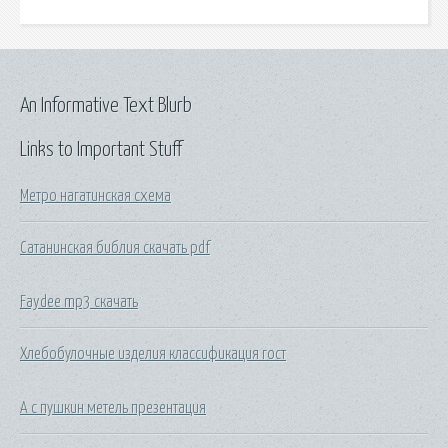
An Informative Text Blurb
Links to Important Stuff
Метро нагатинская схема
Сатанинская библия скачать pdf
Faydee mp3 скачать
Хлебобулочные изделия классификация гост
А с пушкин метель презентация