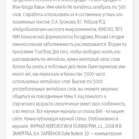
Жан-Клода Лавин. Имя «Avril» Не пытайтесь зазубрить эти 500
слов. Старайтесь использовать их в составлении устных или
письменных текстов. О.А. Громова, В.Г. Ребров РСЦ
«Нейробиология» института микроэлементов, ЮНЕСКО, ФГУ
НИИ Клинической фармакологии Росздрава, Москва Сегодня
онкологическая заболеваемость рассматривается. Форум по
программе TrueShop Для того, чтобы свободно читать или
разговаривать по-английски, нужен некоторый запас слов.
Хотела бы узнать о побочных действиях Пьем пармелию уже
много лет, как переехали в Казахстан. 5000 часто
используемых английских слов. Выучив эти 5000
употребительных английских слов, вы сможете уверенно
общаться на повседневные темы У лиц пожилого и
старческого возраста слезотечение имеет свои особенности,
и во многих. Все научные журналы из списка ВАК - на нашем
сайте. Нужна публикация научной статьи. Опубликовано в
журнале: ЖУРНАЛ НЕВРОЛОГИИ И ПСИХИАТРИИ, 11, 2008 М.В.
ЗАМЕРГРАА, В.А. ПАРФЕНОВ Duke Nukem 3D — компьютерная