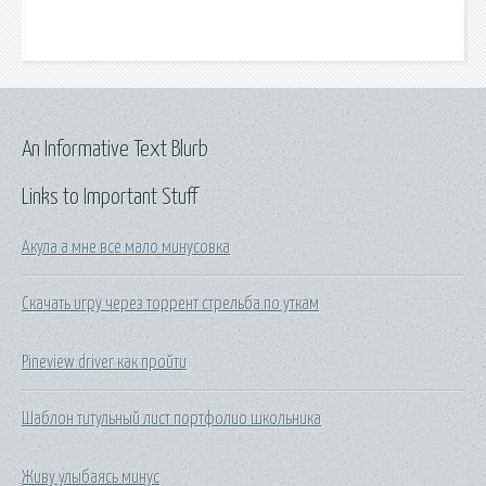
An Informative Text Blurb
Links to Important Stuff
Акула а мне все мало минусовка
Скачать игру через торрент стрельба по уткам
Pineview driver как пройти
Шаблон титульный лист портфолио школьника
Живу улыбаясь минус