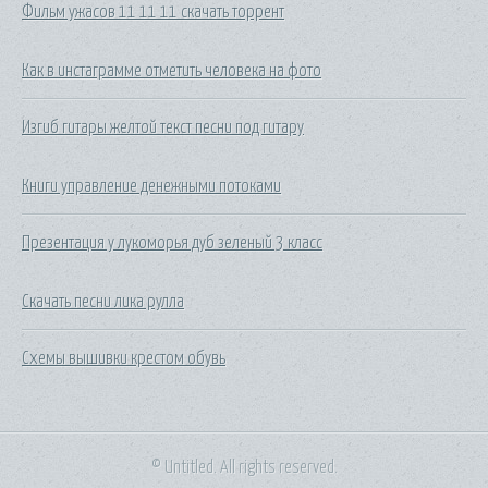
Фильм ужасов 11 11 11 скачать торрент
Как в инстаграмме отметить человека на фото
Изгиб гитары желтой текст песни под гитару
Книги управление денежными потоками
Презентация у лукоморья дуб зеленый 3 класс
Скачать песни лика рулла
Схемы вышивки крестом обувь
© Untitled. All rights reserved.