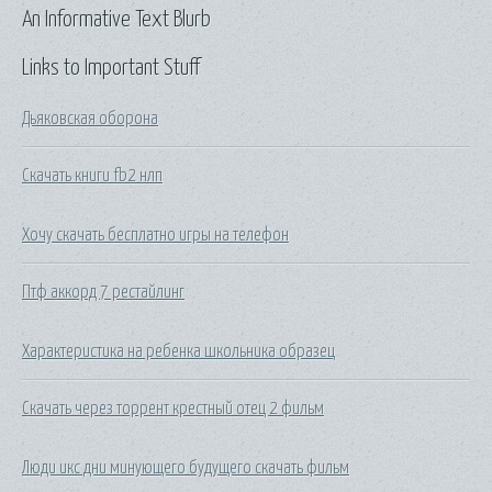
An Informative Text Blurb
Links to Important Stuff
Дьяковская оборона
Скачать книги fb2 нлп
Хочу скачать бесплатно игры на телефон
Птф аккорд 7 рестайлинг
Характеристика на ребенка школьника образец
Скачать через торрент крестный отец 2 фильм
Люди икс дни минующего будущего скачать фильм