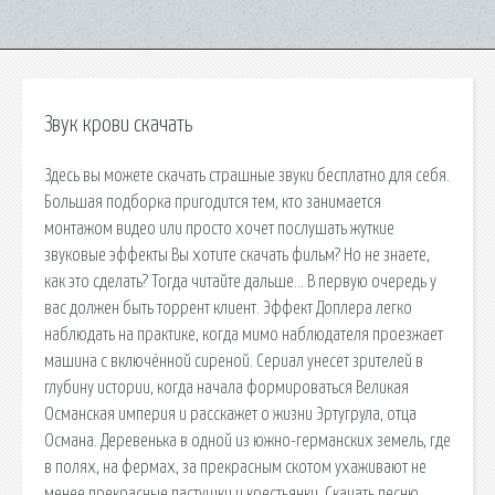
Звук крови скачать
Здесь вы можете скачать страшные звуки бесплатно для себя.
Большая подборка пригодится тем, кто занимается
монтажом видео или просто хочет послушать жуткие
звуковые эффекты Вы хотите скачать фильм? Но не знаете,
как это сделать? Тогда читайте дальше… В первую очередь у
вас должен быть торрент клиент. Эффект Доплера легко
наблюдать на практике, когда мимо наблюдателя проезжает
машина с включённой сиреной. Сериал унесет зрителей в
глубину истории, когда начала формироваться Великая
Османская империя и расскажет о жизни Эртугрула, отца
Османа. Деревенька в одной из южно-германских земель, где
в полях, на фермах, за прекрасным скотом ухаживают не
менее прекрасные пастушки и крестьянки. Скачать песню