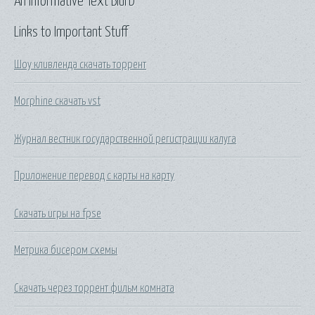
An Informative Text Blurb
Links to Important Stuff
Шоу кливленда скачать торрент
Morphine скачать vst
Журнал вестник государственной регистрации калуга
Приложение перевод с карты на карту
Скачать игры на fpse
Метрика бисером схемы
Скачать через торрент фильм комната