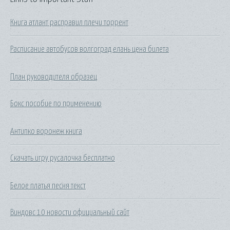
Книга атлант расправил плечи торрент
Расписание автобусов волгоград елань цена билета
План руководителя образец
Бокс пособие по применению
Антипко воронеж книга
Скачать игру русалочка бесплатно
Белое платья песня текст
Виндовс 10 новости официальный сайт