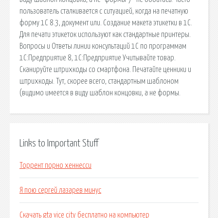
пользователь сталкивается с ситуацией, когда на печатную
форму 1С 8.3, документ или. Создание макета этикетки в 1С.
Для печати этикеток используют как стандартные принтеры.
Вопросы и Ответы линии консультаций 1С по программам
1С:Предприятие 8, 1С:Предприятие Учитывайте товар.
Сканируйте штрихкоды со смартфона. Печатайте ценники и
штрихкоды. Тут, скорее всего, стандартным шаблоном
(видимо имеется в виду шаблон концовки, а не формы.
Links to Important Stuff
Торрент порно хеннесси
Я пою сергей лазарев минус
Скачать gta vice city бесплатно на компьютер