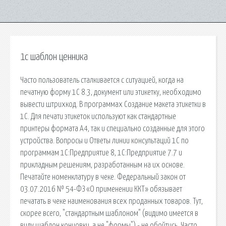
1с шаблон ценника
Часто пользователь сталкивается с ситуацией, когда на
печатную форму 1С 8.3, документ или этикетку, необходимо
вывести штрихкод. В программах Создание макета этикетки в
1С. Для печати этикеток используют как стандартные
принтеры формата А4, так и специально созданные для этого
устройства. Вопросы и Ответы линии консультаций 1С по
программам 1С:Предприятие 8, 1С:Предприятие 7.7 и
прикладным решениям, разработанным на их основе.
Печатайте номенклатуру в чеке. Федеральный закон от
03.07.2016 № 54-ФЗ «О применении ККТ» обязывает
печатать в чеке наименования всех проданных товаров. Тут,
скорее всего, "стандартным шаблоном" (видимо имеется в
виду шаблон концовки, а не "формы") - не обойтись. Часто