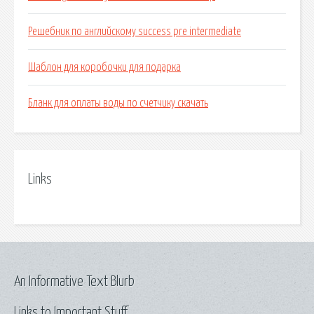
Решебник по английскому success pre intermediate
Шаблон для коробочки для подарка
Бланк для оплаты воды по счетчику скачать
Links
An Informative Text Blurb
Links to Important Stuff