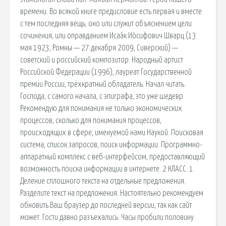
времени. Во всякой книге предисловие есть первая и вместе
с тем последняя вещь; оно или служит объяснением цели
сочинения, или оправданием Исаа́к Ио́сифович Шварц (13
мая 1923, Ромны — 27 декабря 2009, Сиверский) —
советский и российский композитор. Народный артист
Российской Федерации (1996), лауреат Государственной
премии России, трёхкратный обладатель. Начал читать.
Господа, с самого начала, с эпиграфа, это уже шедевр.
Рекомендую для понимания не только экономических
процессов, сколько для понимания процессов,
происходящих в сфере, именуемой нами Наукой. Поисковая
сиcтема, список запросов, поиск информации. Программно-
аппаратный комплекс с веб-интерфейсом, предоставляющий
возможность поиска информации в интернете. 2 КЛАСС. 1.
Деление сплошного текста на отдельные предложения.
Разделите текст на предложения. Настоятельно рекомендуем
обновить Ваш браузер до последней версии, так как сайт
может. Гости давно разъехались. Часы пробили половину