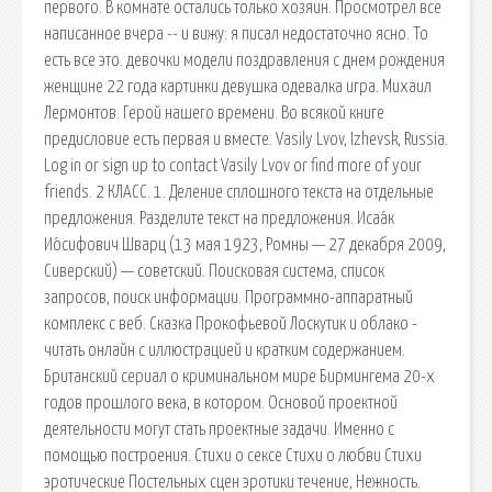
первого. В комнате остались только хозяин. Просмотрел все
написанное вчера -- и вижу: я писал недостаточно ясно. То
есть все это. девочки модели поздравления с днем рождения
женщине 22 года картинки девушка одевалка игра. Михаил
Лермонтов. Герой нашего времени. Во всякой книге
предисловие есть первая и вместе. Vasily Lvov, Izhevsk, Russia.
Log in or sign up to contact Vasily Lvov or find more of your
friends. 2 КЛАСС. 1. Деление сплошного текста на отдельные
предложения. Разделите текст на предложения. Исаа́к
Ио́сифович Шварц (13 мая 1923, Ромны — 27 декабря 2009,
Сиверский) — советский. Поисковая сиcтема, список
запросов, поиск информации. Программно-аппаратный
комплекс с веб. Сказка Прокофьевой Лоскутик и облако -
читать онлайн с иллюстрацией и кратким содержанием.
Британский сериал о криминальном мире Бирмингема 20-х
годов прошлого века, в котором. Основой проектной
деятельности могут стать проектные задачи. Именно с
помощью построения. Стихи о сексе Стихи о любви Стихи
эротические Постельных сцен эротики течение, Нежность.