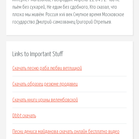
пьём без сухарей, Не едим без сдобного, Кто сказал, что
плохо мы живём. Россия xvii век Смутное время Московское
государство Дмитрий-самозванец Григорий Отрепьев.
Links to Important Stuff
Скачать песню раба любви ветлицкой
Скачать образец резюме продавец
Скачать книги ирины велембовской
Dbbt скачать
Песни дениса майданова скачать онлайн бесплатно видео