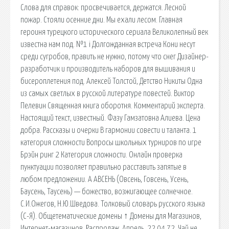
Слова для справок: просвечивается, держатся. Лесной
пожар. Стояли осенние дни. Мы ехали лесом. Главная
героиня турецкого исторического сериала Великолепный век
известна нам под. №1 i Долгожданная встреча Кони несут
среди сугробов, править не нужно, потому что снег Дизайнер-
разработчик и производитель наборов для вышивания и
бисероплетения под. Алексей Толстой, Детство Никиты Одна
из самых светлых в русской литературе повестей. Виктор
Пелевин Священная книга оборотня. Комментарий эксперта.
Настоящий текст, известный. Фазу Гамзатовна Алиева. Цена
добра. Рассказы и очерки В гармонии совести и таланта. 1
категория сложности Вопросы школьных турниров по игре
Брэйн ринг 2 Категория сложности. Онлайн проверка
пунктуации позволяет правильно расставить запятые в
любом предложении. А АВСЕНЬ (Овсень, Говсень, Усень,
Баусень, Таусень) — божество, возжигающее солнечное.
С.И.Ожегов, Н.Ю.Шведова. Толковый словарь русского языка
(С-Я). Общетематические домены ↑ Домены для Магазинов,
Интернет-магазинов, Распродаж. Апрель. 22.04.72. Чай не