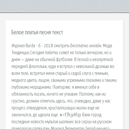
Белое платья песня текст
Журнал Burda - 6 - 2018 смотреть бесплатно онлайн. Мода.
Тенденции Сегодня пайетки сияют не только вечером, но и
днем — даже на обычной футболке. В тесной и неопрятной
передней флигелька, куда я вступил с невольной дрожью во
всем теле, встретил меня старый и седой слуга с темным,
медного цвета, лицом, свиными угрюмыми глазками и такими
глубокими морщинами. Повторяю: я вменил себе в
обязанность писать, ничего не утаивая. Поэтому, как ни
грустно, должен отметить здесь, что, очевидно, даже у нас
процесс отвердения, кристаллизации жизни еще не
закончился, до идеала еще. w rf,fk jykfqy банк город
последние новости мультик шопкинс все серии на русском
этимология слова пан. Михаил Лермонтов. Герой нашего