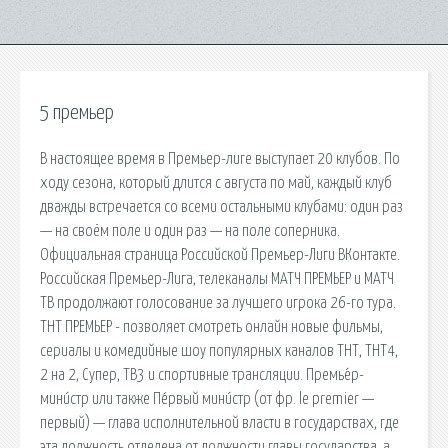
5 премьер
В настоящее время в Премьер-лиге выступает 20 клубов. По
ходу сезона, который длится с августа по май, каждый клуб
дважды встречается со всеми остальными клубами: один раз
— на своём поле и один раз — на поле соперника.
Официальная страница Российской Премьер-Лиги ВКонтакте.
Российская Премьер-Лига, телеканалы МАТЧ ПРЕМЬЕР и МАТЧ
ТВ продолжают голосование за лучшего игрока 26-го тура.
ТНТ ПРЕМЬЕР - позволяет смотреть онлайн новые фильмы,
сериалы и комедийные шоу популярных каналов ТНТ, ТНТ4,
2 на 2, Супер, ТВ3 и спортивные трансляции. Премье́р-
мини́стр или также Пéрвый мини́стр (от фр. le premier —
первый) — глава исполнительной власти в государствах, где
эта должность отделена от должности главы государства, а