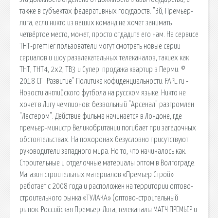
также в субъектах федеративных государств. "Эй, Премьер-
лига, если никто из ваших команд не хочет занимать
четвёртое место, может, просто отдадите его нам. На сервисе
ТНТ-premier пользователи могут смотреть новые серии
сериалов и шоу развлекательных телеканалов, такиех как
ТНТ, ТНТ4, 2x2, ТВ3 и Супер. продажа квартир в Перми. ©
2018 СГ "Развитие" Политика кофиденциальности. FAPL.ru -
Новости английского футбола на русском языке. Никто не
хочет в Лигу чемпионов: безвольный "Арсенал" разгромлен
"Лестером". Действие фильма начинается в Лондоне, где
премьер-министр Великобритании погибает при загадочных
обстоятельствах. На похоронах безусловно присутствуют
руководители западного мира. Но то, что начиналось как.
Строительные и отделочные материалы оптом в Волгограде.
Магазин строительных материалов «Премьер Строй»
работает с 2008 года и расположен на территории оптово-
строительного рынка «ТУЛАКА» (оптово-строительный
рынок. Российская Премьер-Лига, телеканалы МАТЧ ПРЕМЬЕР и