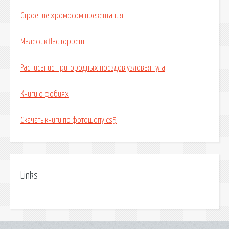
Строение хромосом презентация
Малежик flac торрент
Расписание пригородных поездов узловая тула
Книги о фобиях
Скачать книги по фотошопу cs5
Links