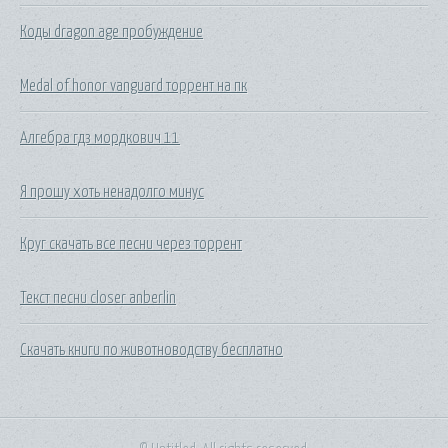
Коды dragon age пробуждение
Medal of honor vanguard торрент на пк
Алгебра гдз мордкович 11
Я прошу хоть ненадолго минус
Круг скачать все песни через торрент
Текст песни closer anberlin
Скачать книги по животноводству бесплатно