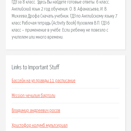
ГДЗ за 8 класс. Здесь Вы найдете готовые ответы. 6 класс.
Английский язык 2 год обучения. О. В. Афанасьева, И. В.
Михеева Дрофа Скачать учебник. ГДЗ по Английскому языку 7
класс Рабочая тетрадь (Activity Book) Кузовлев В.П. ГДЗ 6
класс – применение в учёбе. Если ребенку не повезло с
учителем или много времени.
Links to Important Stuff
Бассейн на ул правды 11 расписание
Mission чечилия бартоли
Владимир андреевич росов
Христофор колумб мультсериал