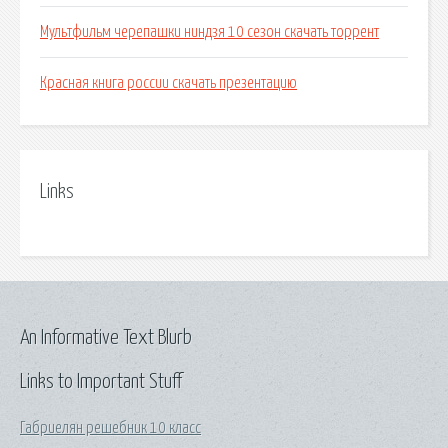
Мультфильм черепашки ниндзя 10 сезон скачать торрент
Красная книга россии скачать презентацию
Links
An Informative Text Blurb
Links to Important Stuff
Габриелян решебник 10 класс