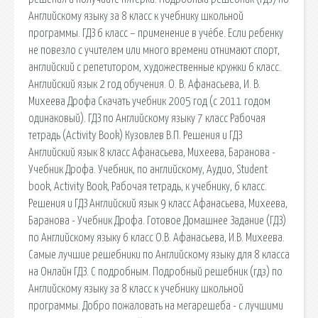
Английскому языку за 8 класс к учебнику школьной
программы. ГДЗ 6 класс – применение в учёбе. Если ребенку
не повезло с учителем или много времени отнимают спорт,
английский с репетитором, художественные кружки 6 класс.
Английский язык 2 год обучения. О. В. Афанасьева, И. В.
Михеева Дрофа Скачать учебник 2005 год (с 2011 годом
одинаковый). ГДЗ по Английскому языку 7 класс Рабочая
тетрадь (Activity Book) Кузовлев В.П. Решения и ГДЗ
Английский язык 8 класс Афанасьева, Михеева, Баранова -
Учебник Дрофа. Учебник, по английскому, Аудио, Student
book, Activity Book, Рабочая тетрадь, к учебнику, 6 класс.
Решения и ГДЗ Английский язык 9 класс Афанасьева, Михеева,
Баранова - Учебник Дрофа. Готовое Домашнее Задание (ГДЗ)
по Английскому языку 6 класс О.В. Афанасьева, И.В. Михеева.
Самые лучшие решебники по Английскому языку для 8 класса
на Онлайн ГДЗ. С подробным. Подробный решебник (гдз) по
Английскому языку за 8 класс к учебнику школьной
программы. Добро пожаловать на мегарешеба - с лучшими