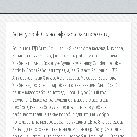
Activity book 8 класс афанасьева михеева гдз
Решения и ГДЗ Английский язык 8 класс Афанасьева, Михеева,
Баранова - Учебник «Дрофа» с подробным объяснением.
Учебник по Английскому + Аудио к учебнику (Student book +
Activity Book (Рабочая тетрадь)) за 6 класс. Решения и ГДЗ
Английский язык 9 класс Афанасьева, Михеева, Баранова -
Учебник «Дрофа» с подробным объяснением. Английский
язык 8 класс рабочая тетрадь новый курс (4-ый год
обучения). Высокая загруженность шестиклассников.
Необходимый набор для шестиклассников учебник и
рабочая тетрадь, а также пособие для чтения. Добро
пожаловать на мегарешеба - с лучшими ГДЗ за 8 класс. Здесь
Вы найдете готовые ответы на домашнюю работу. Смотрите
решения и получайте пятерки. Подробный решебник (гдз) по