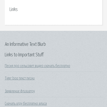
Links
An Informative Text Blurb
Links to Important Stuff
Песня про сельсовет видео скачать бесплатно
Tiger boo текст песни
Заявление фтизиатру
Скачать игру бесплатно алиса