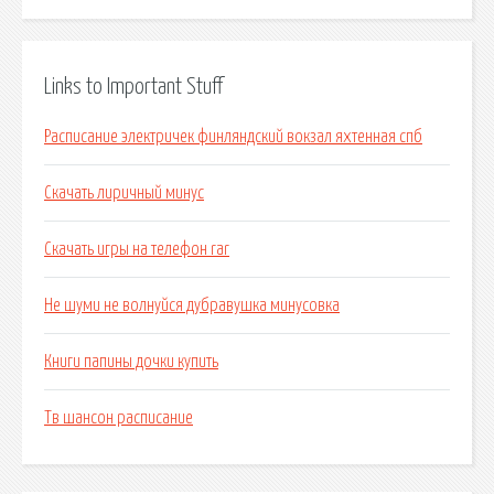
Links to Important Stuff
Расписание электричек финляндский вокзал яхтенная спб
Скачать лиричный минус
Скачать игры на телефон rar
Не шуми не волнуйся дубравушка минусовка
Книги папины дочки купить
Тв шансон расписание