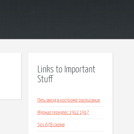
Links to Important
Stuff
Пять звезд в костроме расписание
Журнал геркулес 1912 1917
Sps 678 схема