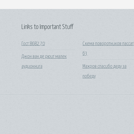
Links to Important Stuff
Гост 8682 70
Схема поворотников пассат
б3
Джон ван де рюит малек
аудиокнига
Махров спасибо деду за
победу