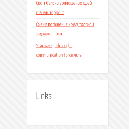
Скотт белски воплощение идей
скачать торрент
Схема погашения кредиторской
задолженности
Star wars jedi knight
communication force читы
Links