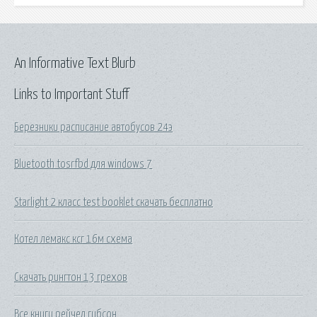
An Informative Text Blurb
Links to Important Stuff
Березники расписание автобусов 24э
Bluetooth tosrfbd для windows 7
Starlight 2 класс test booklet скачать бесплатно
Котел лемакс ксг 16м схема
Скачать рингтон 13 грехов
Все книги рейчел гибсон