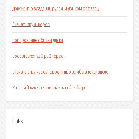
Документ о владении русским языком образец
Скачать звуки коров
Копирование образа диска
Codebreaker v10 ps2 торрент
Скачать игру через торрент про зомби апокалипсис
Minecraft как установить моды без forge
Links