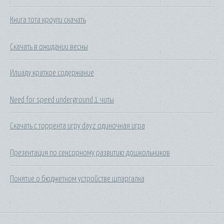
Книга тота кроули скачать
Скачать в ожидании весны
Илиаду краткое содержание
Need for speed underground 1 читы
Скачать с торрента игру dayz одиночная игра
Презентация по сенсорному развитию дошкольников
Понятие о бюджетном устройстве шпаргалка