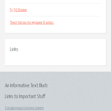
Гу 30 бланк
Текст песни по музыке 6 класс
Links
An Informative Text Blurb
Links to Important Stuff
Справочник города семея