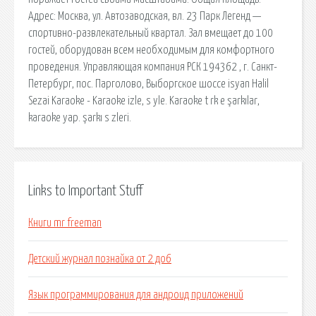
Адрес: Москва, ул. Автозаводская, вл. 23 Парк Легенд —
спортивно-развлекательный квартал. Зал вмещает до 100
гостей, оборудован всем необходимым для комфортного
проведения. Управляющая компания РСК 194362 , г. Санкт-
Петербург, пос. Парголово, Выборгское шоссе isyan Halil
Sezai Karaoke - Karaoke izle, s yle. Karaoke t rk e şarkılar,
karaoke yap. şarkı s zleri.
Links to Important Stuff
Книги mr freeman
Детский журнал познайка от 2 до6
Язык программирования для андроид приложений