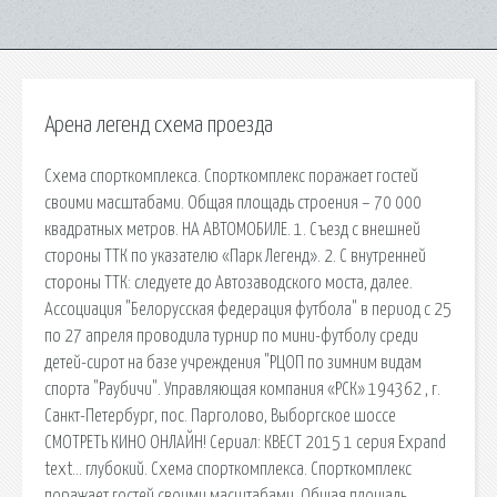
Арена легенд схема проезда
Схема спорткомплекса. Спорткомплекс поражает гостей
своими масштабами. Общая площадь строения – 70 000
квадратных метров. НА АВТОМОБИЛЕ. 1. Съезд с внешней
стороны ТТК по указателю «Парк Легенд». 2. С внутренней
стороны ТТК: следуете до Автозаводского моста, далее.
Ассоциация "Белорусская федерация футбола" в период с 25
по 27 апреля проводила турнир по мини-футболу среди
детей-сирот на базе учреждения "РЦОП по зимним видам
спорта "Раубичи". Управляющая компания «РСК» 194362 , г.
Санкт-Петербург, пос. Парголово, Выборгское шоссе
СМОТРЕТЬ КИНО ОНЛАЙН! Сериал: КВЕСТ 2015 1 серия Expand
text… глубокий. Схема спорткомплекса. Спорткомплекс
поражает гостей своими масштабами. Общая площадь.