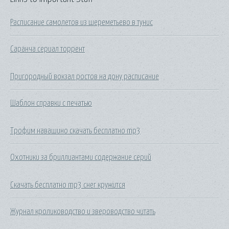
Расписание самолетов из шереметьево в тунис
Саранча сериал торрент
Пригородный вокзал ростов на дону расписание
Шаблон справки с печатью
Трофим навашино скачать бесплатно mp3
Охотники за бриллиантами содержание серий
Скачать бесплатно mp3 снег кружится
Журнал кролиководство и звероводство читать