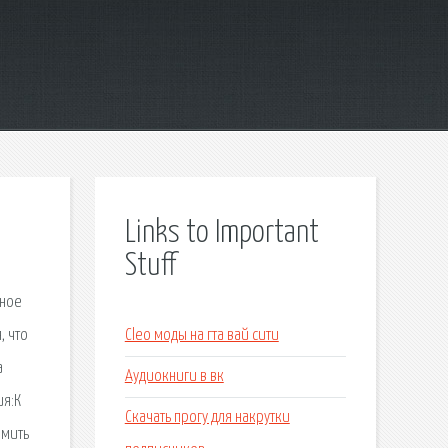
Links to Important
Stuff
ьное
, что
Cleo моды на гта вай сити
а
Аудиокниги в вк
ия:К
Скачать прогу для накрутки
рмить