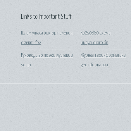
Links to Important Stuff
Шлем ужаса виктор пелевин
Ka2s0880 схема
скачать fb2
импульсного бп
Руководство по эксплуатации
Журнал геоинформатика
sdmo
geoinformatika