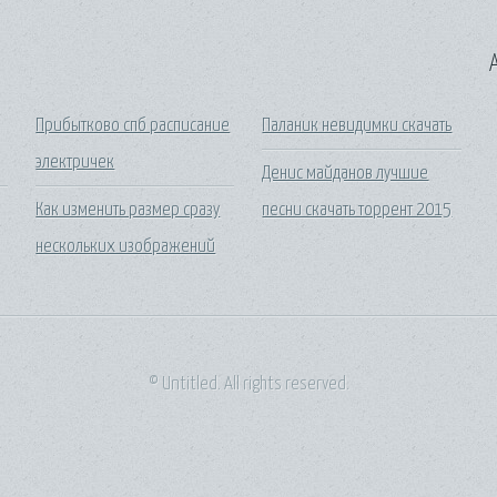
A
Прибытково спб расписание
Паланик невидимки скачать
электричек
Денис майданов лучшие
Как изменить размер сразу
песни скачать торрент 2015
нескольких изображений
© Untitled. All rights reserved.