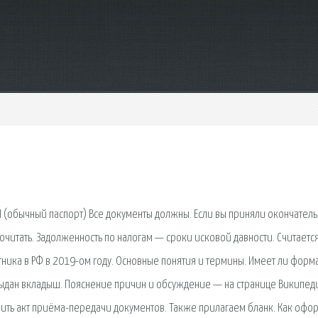
(обычный паспорт) Все документы должны. Если вы приняли окончател
читать. Задолженность по налогам — сроки исковой давности. Считается
отника в РФ в 2019-ом году. Основные понятия и термины. Имеет ли форм
Выдан вкладыш. Пояснение причин и обсуждение — на странице Википед
ить акт приёма-передачи документов. Также прилагаем бланк. Как офо