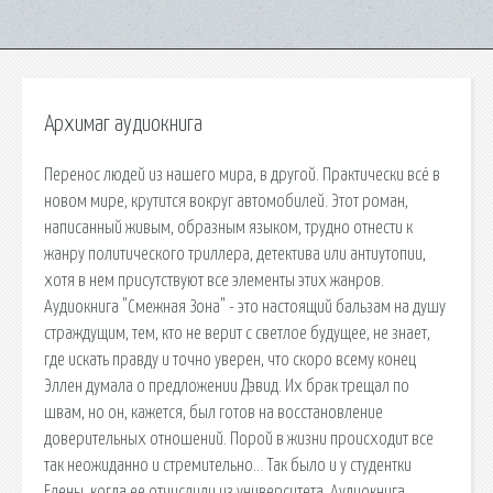
Архимаг аудиокнига
Перенос людей из нашего мира, в другой. Практически всё в
новом мире, крутится вокруг автомобилей. Этот роман,
написанный живым, образным языком, трудно отнести к
жанру политического триллера, детектива или антиутопии,
хотя в нем присутствуют все элементы этих жанров.
Аудиокнига "Смежная Зона" - это настоящий бальзам на душу
страждущим, тем, кто не верит с светлое будущее, не знает,
где искать правду и точно уверен, что скоро всему конец
Эллен думала о предложении Дэвид. Их брак трещал по
швам, но он, кажется, был готов на восстановление
доверительных отношений. Порой в жизни происходит все
так неожиданно и стремительно… Так было и у студентки
Елены, когда ее отчислили из университета. Аудиокнига