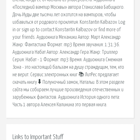
«Последний вампир Москвы» автора Станислава Бабицкого.
Дочь Иуды две тысячи лет охотится на вампиров, чтобы
избавиться от родового проклятия. Konstantin Kalbazov. Log
in or sign up to contact Konstantin Kalbazov or find more of
your friends. Аудиокнига Механики Автор: Март Александр
Жанр: Фантастика Формат: mp3 Время звучания: 1:31:36.
Аудиокнига Набат Автор: Александр Гера Жанр: Триллер
Серия: Набат - 1 Формат: mp3 Время. Аудиокнига Смежная
Зона - это настоящий бальзам на душу страждущим, тем, кто
не верит. Сервис электронных книг 📚 ЛитРес предлагает
скачать книгу 🠳 Полуночный замок, Натальи. В этом разделе
сайта мы собираем лучшие произведения отечественных и
зарубежных фантастов. Аудиокнига История одного пета:
Часть 1 автора Алексея Калинина это первая книга.
Links to Important Stuff