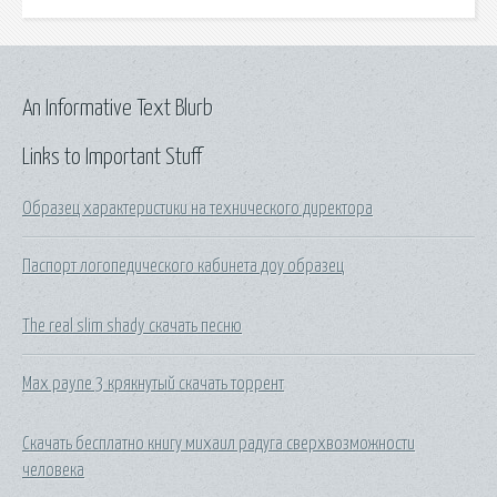
An Informative Text Blurb
Links to Important Stuff
Образец характеристики на технического директора
Паспорт логопедического кабинета доу образец
The real slim shady скачать песню
Max payne 3 крякнутый скачать торрент
Скачать бесплатно книгу михаил радуга сверхвозможности
человека