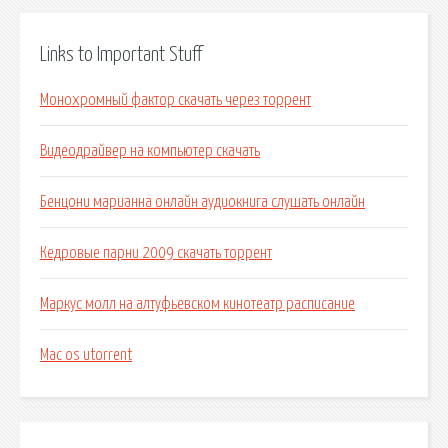
Links to Important Stuff
Монохромный фактор скачать через торрент
Видеодрайвер на компьютер скачать
Бенцони марианна онлайн аудиокнига слушать онлайн
Кедровые парни 2009 скачать торрент
Маркус молл на алтуфьевском кинотеатр расписание
Mac os utorrent