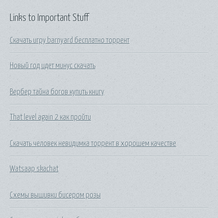
Links to Important Stuff
Скачать игру barnyard бесплатно торрент
Новый год идет минус скачать
Вербер тайна богов купить книгу
That level again 2 как пройти
Скачать человек невидимка торрент в хорошем качестве
Watsaap skachat
Схемы вышивки бисером розы