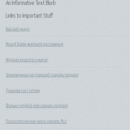
An Informative Text Blurb
Links to Important Stuff
Вай вай минус
Mount blade warband достижения
Журнал красота и магия
Злоключения за границей скачать торрент
Тушенка гост оптом
Фильм голубой лев скачать торрент
Психологические книги скачать fb2