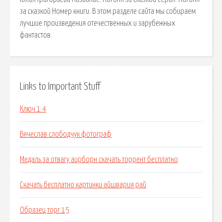
за сказкой Номер книги. В этом разделе сайта мы собираем
лучшие произведения отечественных и зарубежных
фантастов.
Links to Important Stuff
Ключ 1 4
Вячеслав слободчук фотограф
Медаль за отвагу аирборн скачать торрент бесплатно
Скачать бесплатно картинки айшвария рай
Образец торг 15