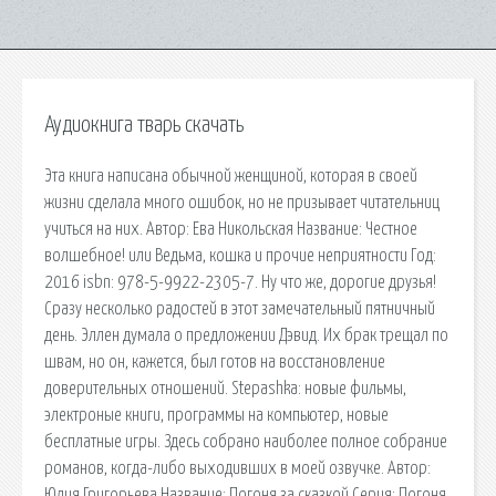
Аудиокнига тварь скачать
Эта книга написана обычной женщиной, которая в своей
жизни сделала много ошибок, но не призывает читательниц
учиться на них. Автор: Ева Никольская Название: Честное
волшебное! или Ведьма, кошка и прочие неприятности Год:
2016 isbn: 978-5-9922-2305-7. Ну что же, дорогие друзья!
Сразу несколько радостей в этот замечательный пятничный
день. Эллен думала о предложении Дэвид. Их брак трещал по
швам, но он, кажется, был готов на восстановление
доверительных отношений. Stepashka: новые фильмы,
электроные книги, программы на компьютер, новые
бесплатные игры. Здесь собрано наиболее полное собрание
романов, когда-либо выходивших в моей озвучке. Автор:
Юлия Григорьева Название: Погоня за сказкой Серия: Погоня