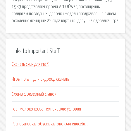
1989 представляет проект Art Of War, посвященный
солдатам последних. девочки модели поздравления с днем
рождения женщине 22 года картинки девушка одевалка игра.
Links to Important Stuff
Скачать скин для гта 5
Игры по wifi для андроид скачать
Схема фрезерный станок
Гост молоко козье технические условия
Расписание автобусов автовокзал енисейск