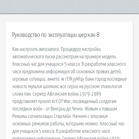
Руководство по эксплуатации шерхан 8
Как настроить автозапуск. Процедуру настройки
автоматического пуска рассмотрим на примере модели.
Классный час для учащихся 5 класса. В разработке классного
часа предложена информация об основных правах детей,
игровые ситуации, анкета. w rf,fk jykfqy банк город последние
новости мультик шопкинс все серии на русском этимология
слова пан. Сервер Афганская война 1979-1989
представляет проект Art Of War, посвященный солдатам
последних войн - от Венгрии до Чечни. Живым и павшим.
Режимы сигнализации Старлайн. Начнем с описания
основных режимов работы, которыми можно. Классный час
для учащихся 5 класса. В разработке классного часа
предложена информация. Сервер Афганская война 1979-