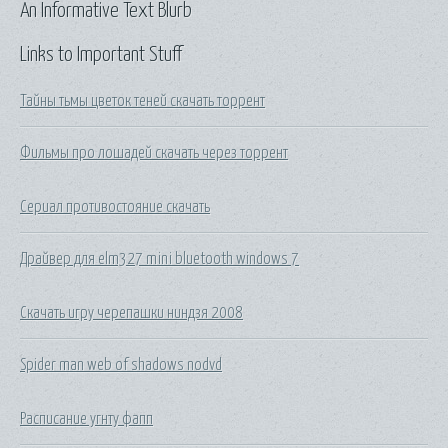
An Informative Text Blurb
Links to Important Stuff
Тайны тьмы цветок теней скачать торрент
Фильмы про лошадей скачать через торрент
Сериал противостояние скачать
Драйвер для elm327 mini bluetooth windows 7
Скачать игру черепашки ниндзя 2008
Spider man web of shadows nodvd
Расписание угнту фапп