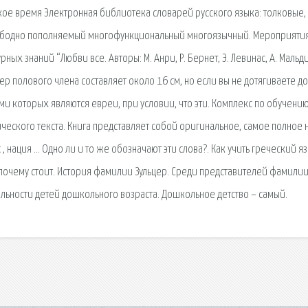
кое время Электронная библиотека словарей русского языка: толковые,
 свободно пополняемый многофункциональный многоязычный. Мероприяти
ных знаний “Любви все. Авторы: М. Анри, Р. Бернет, Э. Левинас, А. Мальд
ер полового члена составляет около 16 см, но если вы не дотягиваете до
и которых являются евреи, при условии, что эти. Комплекс по обучени
еского текста. Книга представляет собой оригинальное, самое полное 
 , нация … Одно ли и то же обозначают эти слова?. Как учить греческий яз
 почему стоит. История фамилии Зульцер. Среди представителей фамилии
льности детей дошкольного возраста. Дошкольное детство – самый.