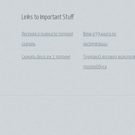
Links to Important Stuff
Легенда о пианисте торрент
Bmw e39 книга по
скачать
эксплуатации
Скачать deus ex 1 торрент
Трудовой договор водител
троллейбуса