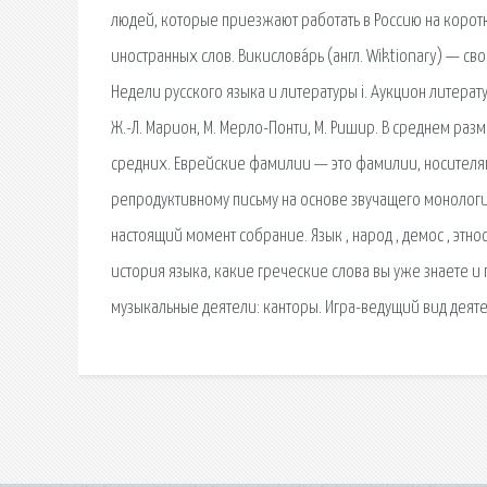
людей, которые приезжают работать в Россию на корот
иностранных слов. Викислова́рь (англ. Wiktionary) —
Недели русского языка и литературы i. Аукцион литератур
Ж.-Л. Марион, М. Мерло-Понти, М. Ришир. В среднем разм
средних. Еврейские фамилии — это фамилии, носителям
репродуктивному письму на основе звучащего монологич
настоящий момент собрание. Язык , народ , демос , этнос
история языка, какие греческие слова вы уже знаете и
музыкальные деятели: канторы. Игра-ведущий вид деяте