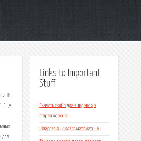
Links to Important
Stuff
на ПК,
й. Еще
Скачать скайп для виндовс хр
старая версия
разных
Шпаргалки 7 класс математика
н для