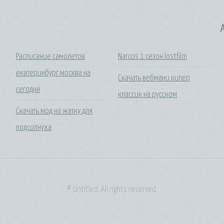
A
Расписание самолетов
Narcos 1 сезон lostfilm
екатеринбург москва на
Скачать вебмани кипер
сегодня
я
классик на русском
Скачать мод на жатку для
подсолнуха
© Untitled. All rights reserved.