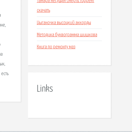
Тамара несущая смерть торрент
скачать
я
Цыганочка высоцкий аккорды
ине,
Методика буквограмма шишкова
ю
Книга по ремонту маз
на
ык,
 есть
Links