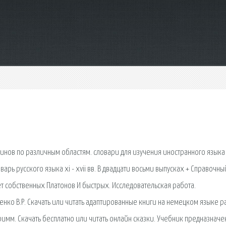
инов по различным областям. словари для изучения иностранного языка 
рь русского языка xi - xvii вв. В двадцати восьми выпусках + Справочны
т собственных Платонов И быстрых. Исследовательская работа.
енко В.Р. Скачать или читать адаптированные книги на немецком языке 
имм. Скачать бесплатно или читать онлайн сказки. Учебник предназначе