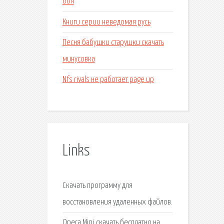
боя
Книги серии неведомая русь
Песня бабушки старушки скачать
минусовка
Nfs rivals не работает page up
Links
Скачать программу для
восстановления удаленных файлов.
Opera Mini скачать бесплатно на