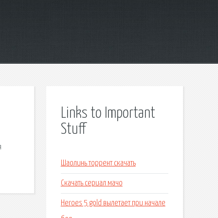
Links to Important
Stuff
я
Шаолинь торрент скачать
Скачать сериал мачо
Heroes 5 gold вылетает при начале