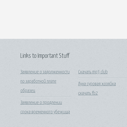
Links to Important Stuff
Заявление о задолженности
Скачать mp3 club
по заработной плате
Луна суровая хозяйка
образец
скачать fb2
Заявление о продлении
срока временного убежища