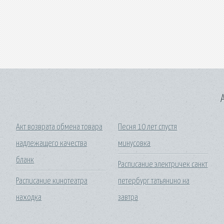
A
Акт возврата обмена товара
Песня 10 лет спустя
надлежащего качества
минусовка
бланк
Расписание электричек санкт
Расписание кинотеатра
петербург татьянино на
находка
завтра