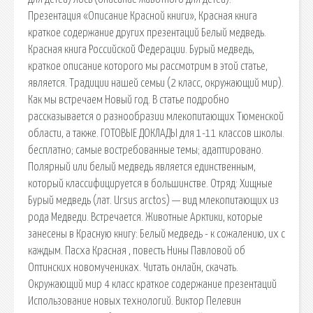
Презентация «Описание Красной книги», Красная книга
краткое содержание других презентаций Белый медведь.
Красная книга Российской Федерации. Бурый медведь,
краткое описание которого мы рассмотрим в этой статье,
является. Традиции нашей семьи (2 класс, окружающий мир).
Как мы встречаем Новый год. В статье подробно
рассказывается о разнообразии млекопитающих Тюменской
области, а также. ГОТОВЫЕ ДОКЛАДЫ для 1-11 классов школы.
бесплатно; самые востребованные темы; адаптировано.
Полярный или белый медведь является единственным,
который классифицируется в большинстве. Отряд: Хищные
Бурый медведь (лат. Ursus arctos) — вид млекопитающих из
рода Медведи. Встречается. Животные Арктики, которые
занесены в Красную книгу: Белый медведь - к сожалению, их с
каждым. Пасха Красная , повесть Нины Павловой об
Оптинских новомучениках. Читать онлайн, скачать.
Окружающий мир 4 класс краткое содержание презентаций
Использование новых технологий. Виктор Пелевин