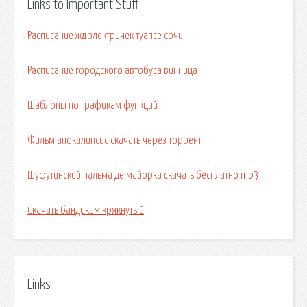
Links to Important Stuff
Расписание жд электричек туапсе сочи
Расписание городского автобуса винница
Шаблоны по графикам функций
Фильм апокалипсис скачать через торрент
Шуфутинский пальма де майорка скачать бесплатно mp3
Скачать бандикам крякнутый
Links