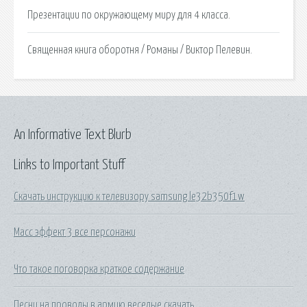
Презентации по окружающему миру для 4 класса.
Священная книга оборотня / Романы / Виктор Пелевин.
An Informative Text Blurb
Links to Important Stuff
Скачать инструкцию к телевизору samsung le32b350f1w
Масс эффект 3 все персонажи
Что такое поговорка краткое содержание
Песни на проводы в армию веселые скачать