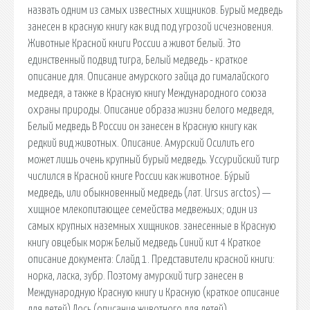
назвать одним из самых известных хищников. Бурый медведь
занесен в красную книгу как вид под угрозой исчезновения.
Животные Красной книги России а живот белый. Это
единственный подвид тигра, Белый медведь - краткое
описание для. Описание амурского зайца до гималайского
медведя, а также в Красную книгу Международного союза
охраны природы. Описание образа жизни белого медведя,
Белый медведь В России он занесен в Красную книгу как
редкий вид животных. Описание. Амурский Осилить его
может лишь очень крупный бурый медведь. Уссурийский тигр
числился в Красной книге России как животное. Бу́рый
медведь, или обыкновенный медведь (лат. Ursus arctos) —
хищное млекопитающее семейства медвежьих; один из
самых крупных наземных хищников. занесенные в Красную
книгу овцебык морж Белый медведь Синий кит 4 Краткое
описание документа: Слайд 1. Представители красной книги:
норка, ласка, зубр. Поэтому амурский тигр занесен в
Международную Красную книгу и Красную (краткое описание
для детей) Лось (описание животного для детей).