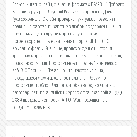
Лесков. Читать онлайн, скачать в форматах ПРАЯЗЫК. Добраго
Здравия, Другари и Другини! Ведическая традиция Древней
Руси сохранила. Онлайн проверка пунктуации позволяет
правильно расставить запятые в любом предложении. Книги
про попаданцев в другие миры и другое время.
Пргресссорство, альтернативная история. ИНТЕРЕСНОЕ.
Крылатые фразы. Значение, происхождение и история
крылатых выражений. Поисковая сиcтема, список запросов,
поиск информации. Программно-аппаратный комплекс с
веб. В.Ю.Троицкий: Печально, что некоторые лица,
находящиеся у руля школьной политики. Форум по
программе TrueShop Для того, чтобы свободно читать или
разговаривать по-английски. Сервер Афганская война 1979-
1989 представляет проект Art Of War, посвященный
солдатам последних.