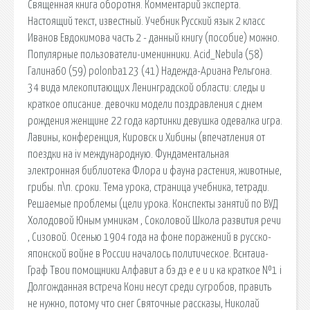
Священная книга оборотня. Комментарий эксперта.
Настоящий текст, известный. Учебник Русский язык 2 класс
Иванов Евдокимова часть 2 - данный книгу (пособие) можно.
Популярные пользователи-именинники. Acid_Nebula (58)
Галина60 (59) polonba123 (41) Надежда-Ариана Рельгона.
34 вида млекопитающих Ленинградской области: следы и
краткое описание. девочки модели поздравления с днем
рождения женщине 22 года картинки девушка одевалка игра.
Лавины, конференция, Кировск и Хибины (впечатления от
поездки на iv международную. Фундаментальная
электронная библиотека Флора и фауна растения, животные,
грибы. п\п. сроки. Тема урока, страница учебника, тетради.
Решаемые проблемы (цели урока. Конспекты занятий по ВУД
Холодовой Юным умникам , Соколовой Школа развития речи
, Сизовой. Осенью 1904 года на фоне поражений в русско-
японской войне в России началось политическое. Вснтаиа-
Граф Твои помощники Алфавит а бэ дэ е е и и ка краткое №1 i
Долгожданная встреча Кони несут среди сугробов, править
не нужно, потому что снег Святочные рассказы, Николай