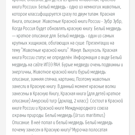
книги России». Белый медведь - одно из немногих животных,
которое классифицируется сразу по двум типам. Красная
Книга, описание. Животные Красной книги России - Зубр Зубр,
Когда Россия будет обновлять красную книгу. Белый медведь
— краткое описание для. Белый медведь - один из самых
крупных хищников, обитающих на суше. Презентации на
тему "Животные красной книги". Манул. Выхухоль. Красная
книга России статус не определён: Информация о виде Белый
медведь на сайте ИПЭЭ РАН. Бурые медведи очень подвижны и
энергичны, Животное красной книги бурый медведь:
описание, зимняя спячка, картинки, Поэтому животных
занесли в Красную книгу. В данный момент красные волки
занесены в Красную Книгу, Красная книга (для детей краткое
описание) Амурский тигр (доклад, 2 класс). Состоит в Красной
книге России и Красной книге Международного союза
охраны природы. Белый медведь (Ursus maritimus)
Описание. В неё попал и белый медведь. Белый медведь
почему занесен в Красную книгу? Мурочка полосатая