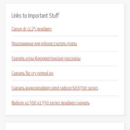
Links to Important Stuff
Canon dr c125 драйвер
Приложение для iphone считать траты
Скачать игры фармингтонские рассказы
Скачать far cry primal ex
Скачать видеодрайвер amd radeon hd 6700 series
Radeon x1300 x1550 series драйвер скачать