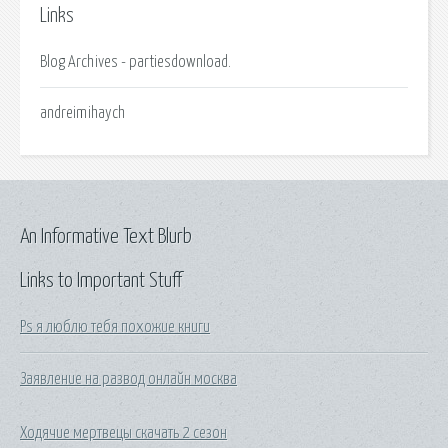
Links
Blog Archives - partiesdownload.
andreimihaych
An Informative Text Blurb
Links to Important Stuff
Ps я люблю тебя похожие книги
Заявление на развод онлайн москва
Ходячие мертвецы скачать 2 сезон