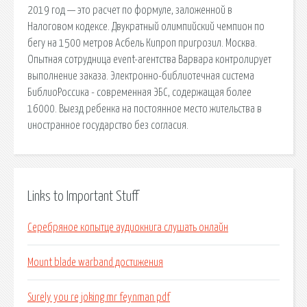
2019 год — это расчет по формуле, заложенной в
Налоговом кодексе. Двукратный олимпийский чемпион по
бегу на 1500 метров Асбель Кипроп пригрозил. Москва.
Опытная сотрудница event-агентства Варвара контролирует
выполнение заказа. Электронно-библиотечная система
БиблиоРоссика - современная ЭБС, содержащая более
16000. Выезд ребенка на постоянное место жительства в
иностранное государство без согласия.
Links to Important Stuff
Серебряное копытце аудиокнига слушать онлайн
Mount blade warband достижения
Surely you re joking mr feynman pdf