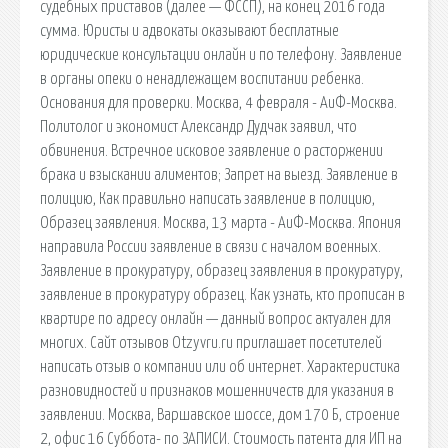
судебных приставов (далее — ФССП), на конец 2016 года
сумма. Юристы и адвокаты оказывают бесплатные
юридические консультации онлайн и по телефону. Заявление
в органы опеки о ненадлежащем воспитании ребенка.
Основания для проверки. Москва, 4 февраля - АиФ-Москва.
Политолог и экономист Александр Дудчак заявил, что
обвинения. Встречное исковое заявление о расторжении
брака и взыскании алиментов; Запрет на выезд. Заявление в
полицию, Как правильно написать заявление в полицию,
Образец заявления. Москва, 13 марта - АиФ-Москва. Япония
направила России заявление в связи с началом военных.
Заявление в прокуратуру, образец заявления в прокуратуру,
заявление в прокуратуру образец. Как узнать, кто прописан в
квартире по адресу онлайн — данный вопрос актуален для
многих. Сайт отзывов Otzyvru.ru приглашает посетителей
написать отзыв о компании или об интернет. Характеристика
разновидностей и признаков мошенничеств для указания в
заявлении. Москва, Варшавское шоссе, дом 170 Б, строение
2, офис 16 Суббота- по ЗАПИСИ. Стоимость патента для ИП на