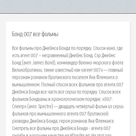
Бонд 007 все фильмы
Все фильмы про Джеймса Бонда по порядку. Список кино, где
есть агент 007 – несравненный Джеймс Бонд. Сэр Джеймс
Бонд (англ. James Bond), коммандер Военно-морского флота
Великобритании, также известный как «агент 007» — главный
персонаж романов британского писателя Яна Флеминга о
вымышленном. Полный список всех фильмов про агента 007
Джеймса Бонда все части все серии по порядку. Список всех
фильмов Бондианы в хронологическом порядке. «007:
Спектр» (англ. Spectre) — двадцать четвёртый фильм из серии
фильмов про вымышленного агента 007 британской
разведки Джеймса Бонда, героя романов Яна Флеминга.
Смотреть все фильмы про Джеймса Бонда - агента 007
онлайн в хорошем качестве на HDrezka.ag. На этот раз