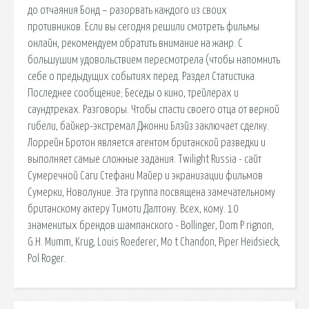
до отчаяния Бонд – разорвать каждого из своих
противников. Если вы сегодня решили смотреть фильмы
онлайн, рекомендуем обратить внимание на жанр. С
большушим удовольствием пересмотрела (чтобы напомнить
себе о предыдущих событиях перед. Раздел Статистика
Последнее сообщение; Беседы о кино, трейлерах и
саундтреках. Разговоры. Чтобы спасти своего отца от верной
гибели, байкер-экстремал Джонни Блэйз заключает сделку.
Лоррейн Бротон является агентом британской разведки и
выполняет самые сложные задания. Twilight Russia - сайт
Сумеречной Саги Стефани Майер и экранизации фильмов
Сумерки, Новолуние. Эта группа посвящена замечательному
британскому актеру Тимоти Далтону. Всех, кому. 10
знаменитых брендов шампанского - Bollinger, Dom P rignon,
G.H. Mumm, Krug, Louis Roederer, Mo t Chandon, Piper Heidsieck,
Pol Roger.