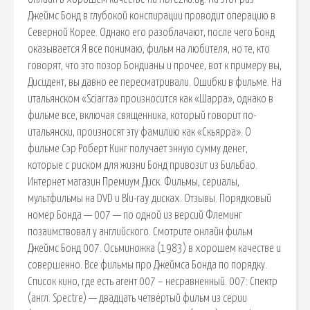
Джеймс Бонд в глубокой конспирации проводит операцию в
Северной Корее. Однако его разоблачают, после чего Бонд
оказывается Я все понимаю, фильм на любителя, но те, кто
говорят, что это позор Бондианы и прочее, вот к примеру вы,
Дисидент, вы давно ее пересматривали. Ошибки в фильме. На
итальянском «Sciarra» произносится как «Шарра», однако в
фильме все, включая священника, который говорит по-
итальянски, произносят эту фамилию как «Скьярра». О
фильме Сэр Роберт Кинг получает энную сумму денег,
которые с риском для жизни Бонд привозит из Бильбао.
Интернет магазин Премиум Диск. Фильмы, сериалы,
мультфильмы на DVD и Blu-ray дисках. Отзывы. Порядковый
номер Бонда — 007 — по одной из версий Флеминг
позаимствовал у английского. Смотрите онлайн фильм
Джеймс Бонд 007. Осьминожка (1983) в хорошем качестве и
совершенно. Все фильмы про Джеймса Бонда по порядку.
Список кино, где есть агент 007 – несравненный. 007: Спектр
(англ. Spectre) — двадцать четвёртый фильм из серии