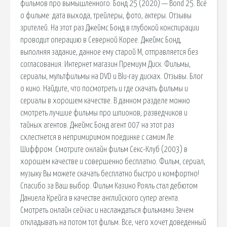
фильмов про вымышленного. Бонд 25 (2020) — Bond 25. Всё
о фильме: дата выхода, трейлеры, фото, актеры. Отзывы
зрителей. На этот раз Джеймс Бонд в глубокой конспирации
проводит операцию в Северной Корее. Джеймс Бонд,
выполняя задание, данное ему старой М, отправляется без
согласования. Интернет магазин Премиум Диск. Фильмы,
сериалы, мультфильмы на DVD и Blu-ray дисках. Отзывы. Блог
о кино. Найдите, что посмотреть и где скачать фильмы и
сериалы в хорошем качестве. В данном разделе можно
смотреть лучшие фильмы про шпионов, разведчиков и
тайных агентов. Джеймс Бонд агент 007 на этот раз
схлестнется в непримиримом поединке с самим Ле
Шиффром. Смотрите онлайн фильм Секс-Клуб (2003) в
хорошем качестве и совершенно бесплатно. Фильм, сериал,
музыку Вы можете скачать бесплатно быстро и комфортно!
Спасибо за Ваш выбор. Фильм Казино Рояль стал дебютом
Даниела Крейга в качестве английского супер агента.
Смотреть онлайн сейчас и наслаждаться фильмами Зачем
откладывать на потом тот фильм. Все, чего хочет доведенный