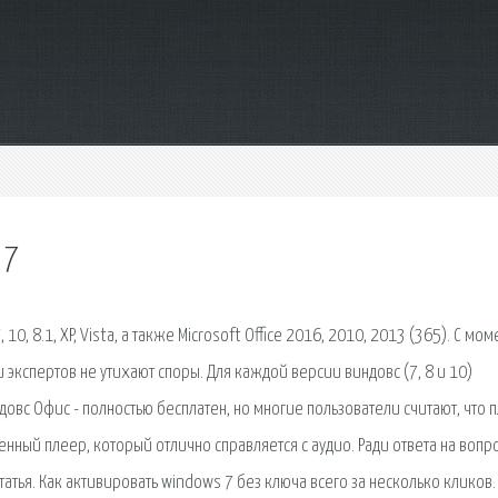
 7
, 8.1, XP, Vista, а также Microsoft Office 2016, 2010, 2013 (365). С мом
экспертов не утихают споры. Для каждой версии виндовс (7, 8 и 10)
довс Офис - полностью бесплатен, но многие пользователи считают, что 
енный плеер, который отлично справляется с аудио. Ради ответа на вопр
татья. Как активировать windows 7 без ключа всего за несколько кликов.