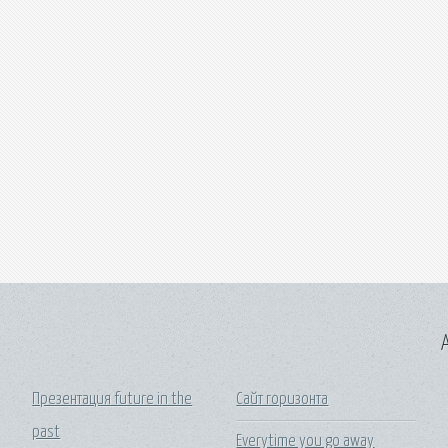
A
Презентация future in the
Сайт горизонта
past
Everytime you go away