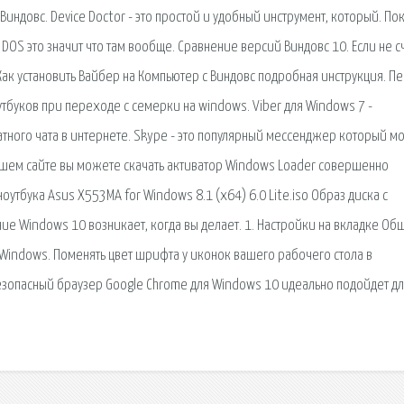
 Виндовс. Device Doctor - это простой и удобный инструмент, который. По
 DOS это значит что там вообще. Сравнение версий Виндовс 10. Если не с
к установить Вайбер на Компьютер с Виндовс подробная инструкция. П
тбуков при переходе с семерки на windows. Viber для Windows 7 -
тного чата в интернете. Skype - это популярный мессенджер который м
ашем сайте вы можете скачать активатор Windows Loader совершенно
оутбука Asus X553MA for Windows 8.1 (x64) 6.0 Lite.iso Образ диска с
ие Windows 10 возникает, когда вы делает. 1. Настройки на вкладке Об
с Windows. Поменять цвет шрифта у иконок вашего рабочего стола в
зопасный браузер Google Chrome для Windows 10 идеально подойдет д