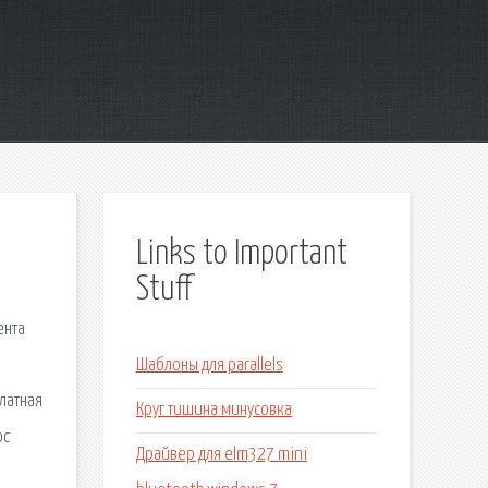
Links to Important
Stuff
ента
Шаблоны для parallels
платная
Круг тишина минусовка
ос
Драйвер для elm327 mini