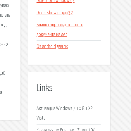
bluetooth windows 7
купаю
Directshow plugin32
читать
Бланк сопроводительного
еред
документа на лес
ожно
Os android для пк
щий
Links
ля
Активация Windows 7 10 8.1 XP
Vista.
Какая лучше Виндовс : 7 или 10?