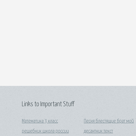
Links to Important Stuff
Математика 3 класс
Песня блестящие брат мой
решебник школа россии
десантник текст