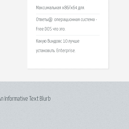
Максимальная x86/x64 для.
Ответы@: операционная система -
Free DOS что это.
Какую Виндовс 10 лучше
установить: Enterprise.
n Informative Text Blurb