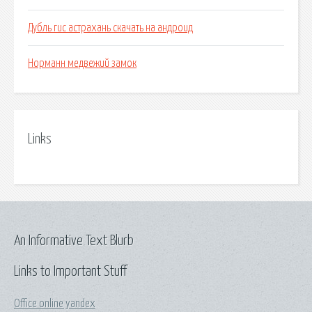
Дубль гис астрахань скачать на андроид
Норманн медвежий замок
Links
An Informative Text Blurb
Links to Important Stuff
Office online yandex