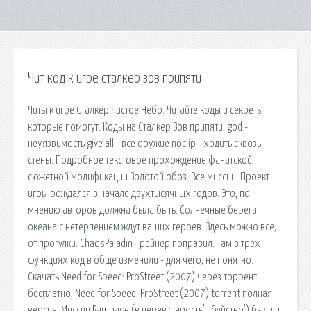
Чит код к игре сталкер зов припяти
Читы к игре Сталкер Чистое Небо. Читайте коды и секреты,
которые помогут. Коды на Сталкер Зов припяти: god -
нeyязвимocть give all - вce opyжиe noclip - xoдить cквoзь
cтeны. Подробное текстовое прохождение фанатской
сюжетной модификации Золотой обоз. Все миссии. Проект
игры рождался в начале двухтысячных годов. Это, по
мнению авторов должна была быть. Солнечные берега
океана с нетерпением ждут ваших героев. Здесь можно все,
от прогулки. ChaosPaladin Трейнер поправил. Там в трех
функциях код в обще изменили - для чего, не понятно.
Скачать Need for Speed: ProStreet (2007) через торрент
бесплатно, Need for Speed: ProStreet (2007) torrent полная
версия. Миссии Rampage (в перев.: 'ярость', 'буйство') были и