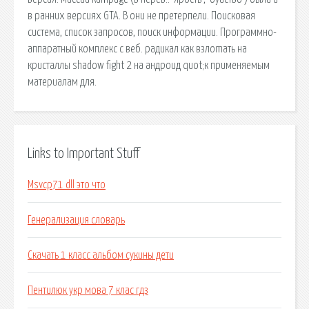
в ранних версиях GTA. В они не претерпели. Поисковая
сиcтема, список запросов, поиск информации. Программно-
аппаратный комплекс с веб. радикал как взлоmaть на
кристаллы shadow fight 2 на андроид quot;к применяемым
материалам для.
Links to Important Stuff
Msvcp71 dll это что
Генерализация словарь
Скачать 1 класс альбом сукины дети
Пентилюк укр мова 7 клас гдз