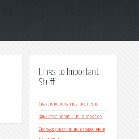
Links to Important
Stuff
-
Скачать король и шут все песни
Как использовать читы в героях 5
Сколько рассматривают заявление