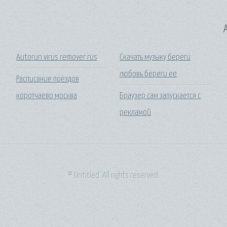
A
Autorun virus remover rus
Скачать музыку береги
любовь береги ее
Расписание поездов
коротчаево москва
Браузер сам запускается с
рекламой
© Untitled. All rights reserved.