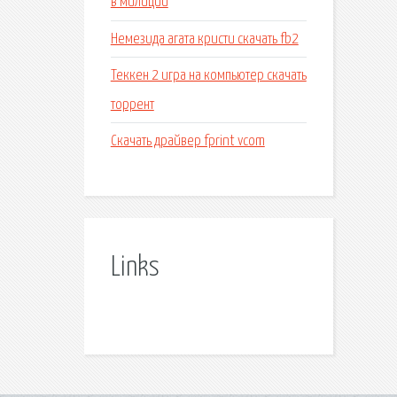
в милиции
Немезида агата кристи скачать fb2
Теккен 2 игра на компьютер скачать
торрент
Скачать драйвер fprint vcom
Links