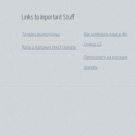
Links to Important Stuff
3д макс видеоуроки
Как изменить язык в фл
студио 12
Хорь и калиныч текст скачать
Filerecovery на русском
скачать