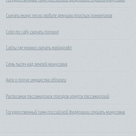
Скачать минус песни любите девушки простых романтиков
Colin mc rally скачать торрент
Сайты где можно скачать майнкрафт
Семь тысяч над землей минусовка
Акта о порче имущества образец
Расписание пассажирских поездов иркутск пассажирский
Государственный гимн российской федерации слушать минусовка