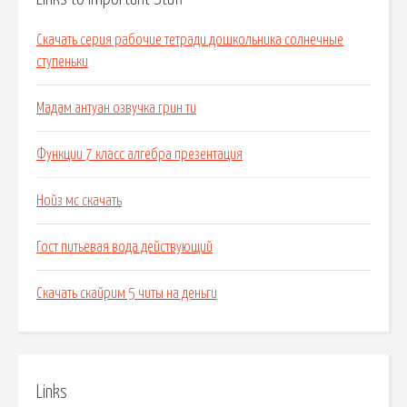
Скачать серия рабочие тетради дошкольника солнечные
ступеньки
Мадам антуан озвучка грин ти
Функции 7 класс алгебра презентация
Нойз мс скачать
Гост питьевая вода действующий
Скачать скайрим 5 читы на деньги
Links