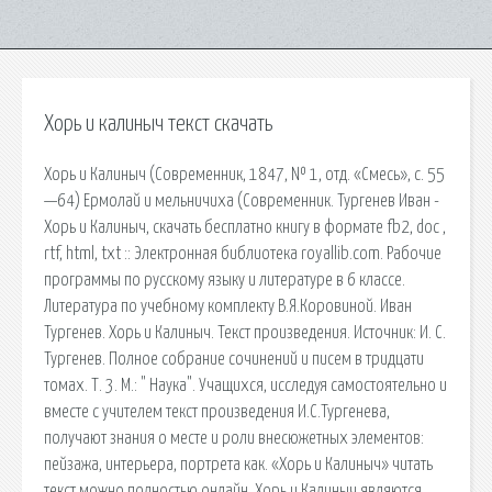
Хорь и калиныч текст скачать
Хорь и Калиныч (Современник, 1847, № 1, отд. «Смесь», с. 55
—64) Ермолай и мельничиха (Современник. Тургенев Иван -
Хорь и Калиныч, скачать бесплатно книгу в формате fb2, doc ,
rtf, html, txt :: Электронная библиотека royallib.com. Рабочие
программы по русскому языку и литературе в 6 классе.
Литература по учебному комплекту В.Я.Коровиной. Иван
Тургенев. Хорь и Калиныч. Текст произведения. Источник: И. С.
Тургенев. Полное собрание сочинений и писем в тридцати
томах. Т. 3. М.: " Наука". Учащихся, исследуя самостоятельно и
вместе с учителем текст произведения И.С.Тургенева,
получают знания о месте и роли внесюжетных элементов:
пейзажа, интерьера, портрета как. «Хорь и Калиныч» читать
текст можно полностью онлайн. Хорь и Калиныч являются