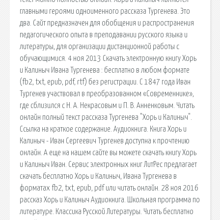
главными героями одноименного рассказа Тургенева. Это
два. Сайт предназначен для обобщения и распространения
педагогического опыта в преподавании русского языка и
литературы, для организации дистанционной работы с
обучающимися. 4 ноя 2013 Скачать электронную книгу Хорь
и Калиныч Ивана Тургенева : бесплатно в любом формате
(fb2, txt, epub, pdf, rtf) без регистрации. С 1847 года Иван
Тургенев участвовал в преобразованном «Современнике»,
где сблизился с Н. А. Некрасовым и П. В. Анненковым. Читать
онлайн полный текст рассказа Тургенева "Хорь и Калиныч".
Ссылка на краткое содержание. Аудиокнига. Книга Хорь и
Калиныч - Иван Сергеевич Тургенев доступна к прочтению
онлайн. А еще на нашем сайте вы можете скачать книгу Хорь
и Калиныч Иван. Сервис электронных книг ЛитРес предлагает
скачать бесплатно Хорь и Калиныч, Ивана Тургенева в
форматах fb2, txt, epub, pdf или читать онлайн. 28 ноя 2016
рассказ Хорь и Калиныч Аудиокнига. Школьная программа по
литературе. Классика Русской Литературы. Читать бесплатно