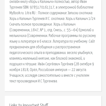
онлайн книгу «Хорь и Калиныч» полностью, автор Иван
Тургенев ISBN: 9785170161317, в электронной библиотеке
MyBook.ru. Litra.RU :: Полное содержание Записки охотника:
Хорь и Калиныч Тургенев И С. охотника: Хорь и Калиныч 1/24
Скачать полное произведение. Хорь и Калиныч
(Современник, 1847, № 1, отд. Смесь , с. 55—64) Ермолай и
мельничиха (Современник. Рабочие программы по русскому
языку и литературе в 6 классе. Литература по учебному. Сайт
предназначен для обобщения и распространения
педагогического опыта в преподавании. весело улыбнулся,
кланяясь маленький княгине, как близкой знакомой, и
подошел к тётушке. Ива́н Серге́евич Турге́нев (28 октября 9
ноября 1818, Орёл, Российская империя — 22 августа.
Учащихся, исследуя самостоятельно и вместе с учителем
текст произведения И.С.Тургенева.
Links to Important Stuff