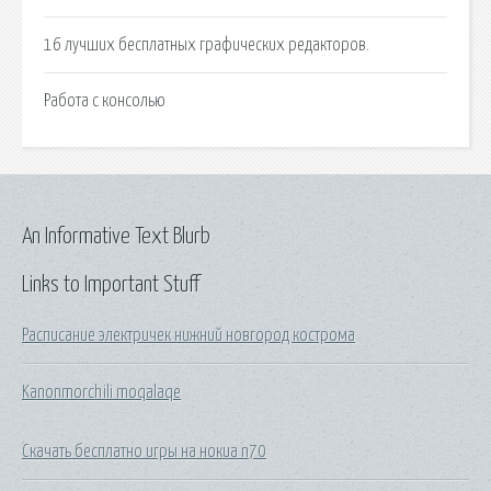
16 лучших бесплатных графических редакторов.
Работа с консолью
An Informative Text Blurb
Links to Important Stuff
Расписание электричек нижний новгород кострома
Kanonmorchili moqalaqe
Скачать бесплатно игры на нокиа n70