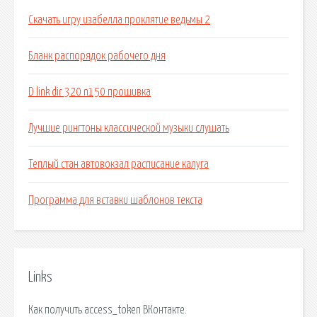
Скачать игру изабелла проклятие ведьмы 2
Бланк распорядок рабочего дня
D link dir 320 n150 прошивка
Лучшие рингтоны классической музыки слушать
Теплый стан автовокзал расписание калуга
Программа для вставки шаблонов текста
Links
Как получить access_token ВКонтакте.