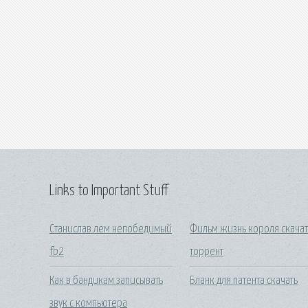
Links to Important Stuff
Станислав лем непобедимый
Фильм жизнь короля скачат
fb2
торрент
Как в бандикам записывать
Бланк для патента скачать
звук с компьютера