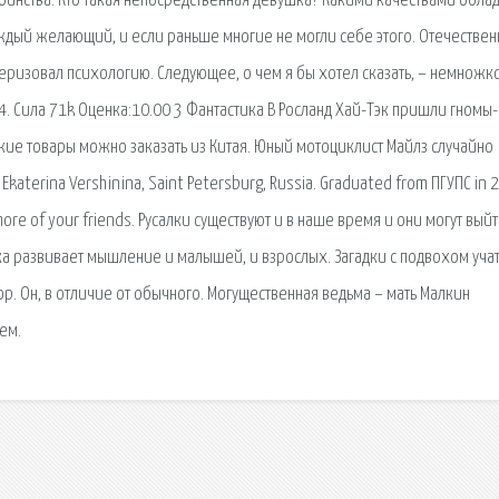
тоинства. Кто такая непосредственная девушка? Какими качествами обла
аждый желающий, и если раньше многие не могли себе этого. Отечестве
теризовал психологию. Следующее, о чем я бы хотел сказать, – немножк
 - 4. Сила 71k Оценка:10.00 3 Фантастика В Росланд Хай-Тэк пришли гномы-
акие товары можно заказать из Китая. Юный мотоциклист Майлз случайно
katerina Vershinina, Saint Petersburg, Russia. Graduated from ПГУПС in 
d more of your friends. Русалки существуют и в наше время и они могут выйт
гадка развивает мышление и малышей, и взрослых. Загадки с подвохом учат
ор. Он, в отличие от обычного. Могущественная ведьма – мать Малкин
ем.