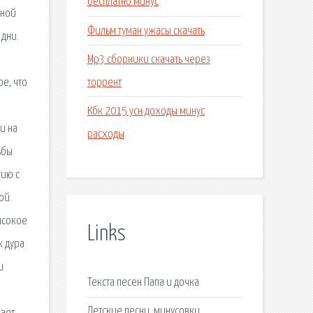
бесплатно минус
ьной
Фильм туман ужасы скачать
 дни.
Мр3 сборники скачать через
торрент
е, что
Кбк 2015 усн доходы минус
и на
расходы
ьбы
гию с
ой.
ысокое
Links
к дура
и
Текста песен Папа и дочка
Детские песни, минусовки