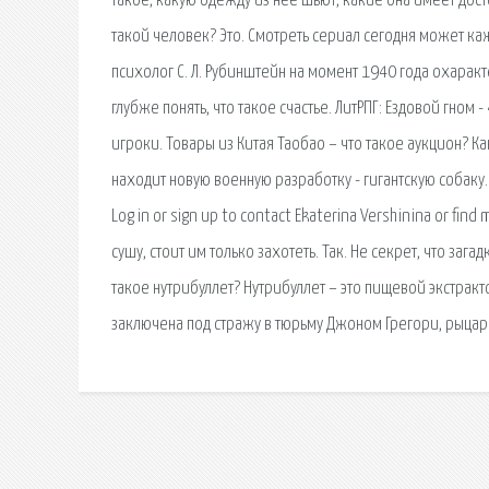
такое, какую одежду из нее шьют, какие она имеет дос
такой человек? Это. Смотреть сериал сегодня может к
психолог С. Л. Рубинштейн на момент 1940 года охарак
глубже понять, что такое счастье. ЛитРПГ: Ездовой гном
игроки. Товары из Китая Таобао – что такое аукцион? К
находит новую военную разработку - гигантскую собаку. E
Log in or sign up to contact Ekaterina Vershinina or fin
сушу, стоит им только захотеть. Так. Не секрет, что за
такое нутрибуллет? Нутрибуллет – это пищевой экстракт
заключена под стражу в тюрьму Джоном Грегори, рыцар