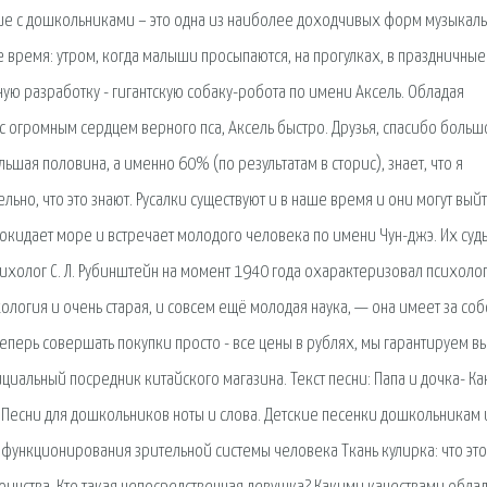
ие с дошкольниками – это одна из наиболее доходчивых форм музыкал
время: утром, когда малыши просыпаются, на прогулках, в праздничные
ую разработку - гигантскую собаку-робота по имени Аксель. Обладая
 огромным сердцем верного пса, Аксель быстро. Друзья, спасибо большо
ьшая половина, а именно 60% (по результатам в сторис), знает, что я
ьно, что это знают. Русалки существуют и в наше время и они могут выйт
 покидает море и встречает молодого человека по имени Чун-джэ. Их суд
сихолог С. Л. Рубинштейн на момент 1940 года охарактеризовал психоло
огия и очень старая, и совсем ещё молодая наука, — она имеет за соб
теперь совершать покупки просто - все цены в рублях, мы гарантируем в
ициальный посредник китайского магазина. Текст песни: Папа и дочка- Ка
гу. Песни для дошкольников ноты и слова. Детские песенки дошкольникам 
 функционирования зрительной системы человека Ткань кулирка: что это