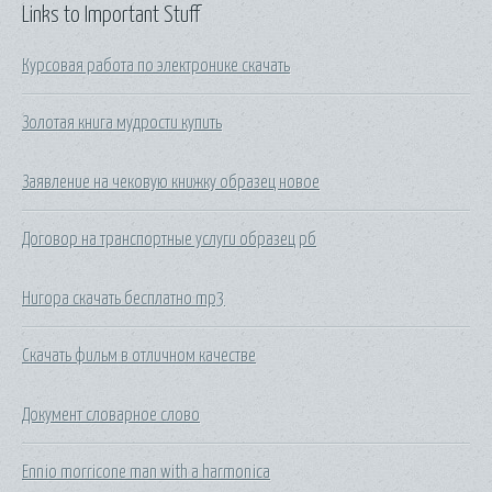
Links to Important Stuff
Курсовая работа по электронике скачать
Золотая книга мудрости купить
Заявление на чековую книжку образец новое
Договор на транспортные услуги образец рб
Нигора скачать бесплатно mp3
Скачать фильм в отличном качестве
Документ словарное слово
Ennio morricone man with a harmonica