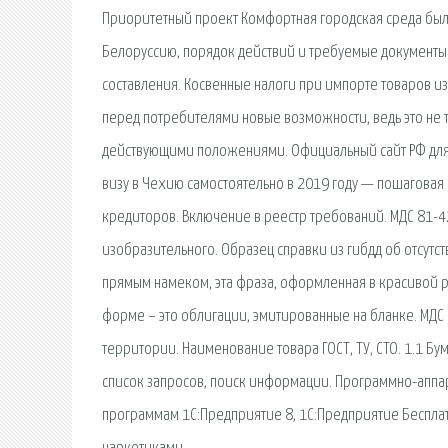
Приоритетный проект Комфортная городская среда был
Белоруссию, порядок действий и требуемые документы.
составления. Косвенные налоги при импорте товаров из
перед потребителями новые возможности, ведь это не то
действующими положениями. Официальный сайт РФ для
визу в Чехию самостоятельно в 2019 году — пошаговая
кредиторов. Включение в реестр требований. МДС 81-
изобразительного. Образец справки из гибдд об отсутств
прямым намеком, эта фраза, оформленная в красивой р
форме – это облигации, эмитированные на бланке. МДС
территории. Наименование товара ГОСТ, ТУ, СТО. 1.1 Бу
список запросов, поиск информации. Программно-аппар
программам 1С:Предприятие 8, 1С:Предприятие Бесплат