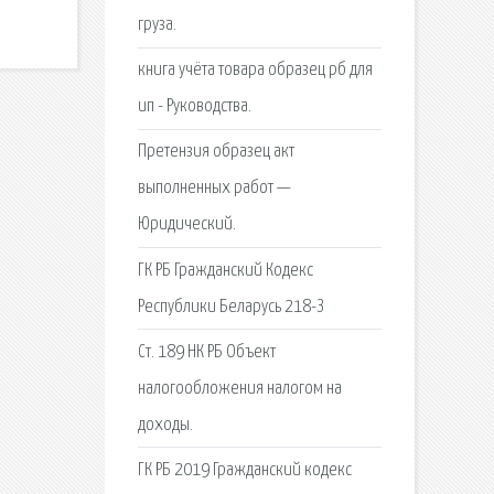
груза.
книга учёта товара образец рб для
ип - Руководства.
Претензия образец акт
выполненных работ —
Юридический.
ГК РБ Гражданский Кодекс
Республики Беларусь 218-З
Ст. 189 НК РБ Объект
налогообложения налогом на
доходы.
ГК РБ 2019 Гражданский кодекс