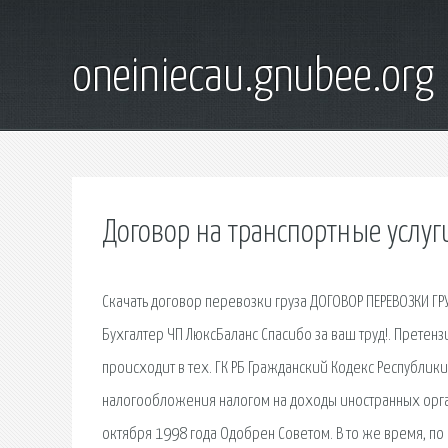
oneiniecau.gnubee.org
Договор на транспортные услуг
Скачать договор перевозки груза ДОГОВОР ПЕРЕВОЗКИ ГРУЗ
Бухгалтер ЧП ЛюксБаланс Спасибо за ваш труд!. Претен
происходит в тех. ГК РБ Гражданский Кодекс Республики 
налогообложения налогом на доходы иностранных орган
октября 1998 года Одобрен Советом. В то же время, п