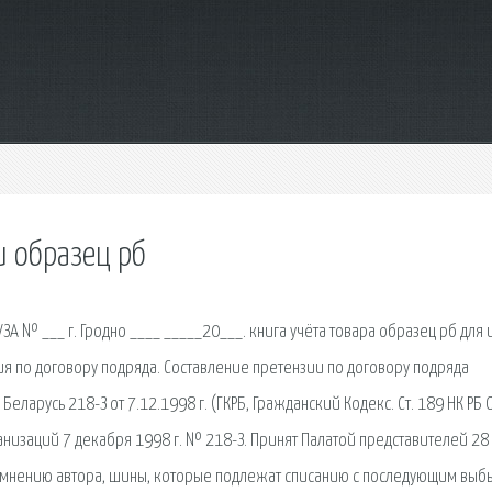
и образец рб
А № ___ г. Гродно ____ _____20___. книга учёта товара образец рб для 
зия по договору подряда. Составление претензии по договору подряда
Беларусь 218-З от 7.12.1998 г. (ГКРБ, Гражданский Кодекс. Ст. 189 НК РБ
изаций 7 декабря 1998 г. № 218-З. Принят Палатой представителей 28
о мнению автора, шины, которые подлежат списанию с последующим выб