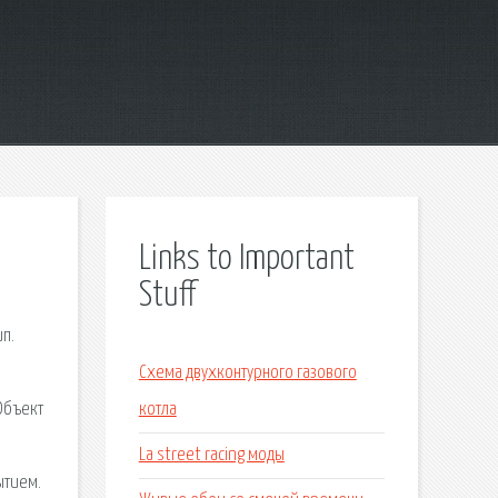
Links to Important
Stuff
ип.
Схема двухконтурного газового
 Объект
котла
La street racing моды
ытием.