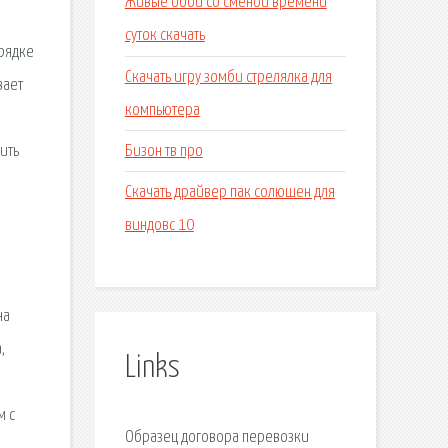
Живые обои со сменой времени
суток скачать
орядке
Скачать игру зомби стрелялка для
вает
компьютера
Бизон тв про
ить
Скачать драйвер пак солюшен для
виндовс 10
на
,
Links
м с
Образец договора перевозки