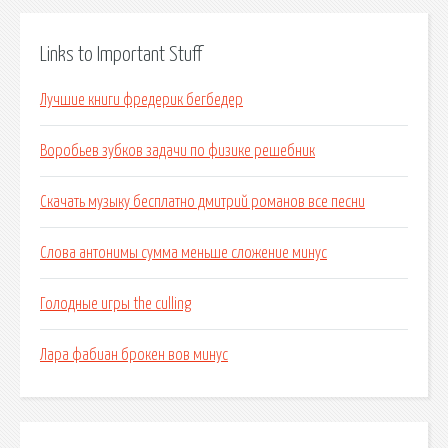
Links to Important Stuff
Лучшие книги фредерик бегбедер
Воробьев зубков задачи по физике решебник
Скачать музыку бесплатно дмитрий романов все песни
Слова антонимы сумма меньше сложение минус
Голодные игры the culling
Лара фабиан брокен вов минус