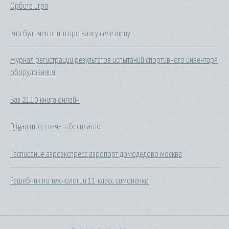
Орбита игра
Кир булычев книги про алису селезневу
Журнал регистрации результатов испытаний спортивного инвентаря
оборудования
Ваз 2110 книга онлайн
Djigan mp3 скачать бесплатно
Расписание аэроэкспресс аэропорт домодедово москва
Решебник по технологии 11 класс симоненко