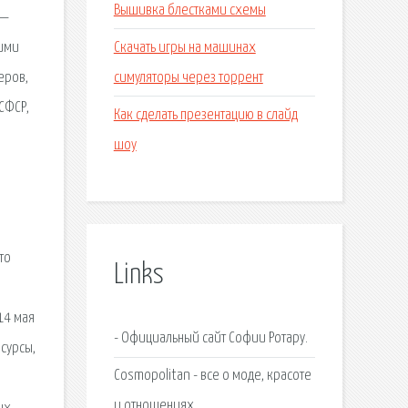
Вышивка блестками схемы
 —
Скачать игры на машинах
оими
симуляторы через торрент
еров,
СФСР,
Как сделать презентацию в слайд
шоу
то
Links
14 мая
- Официальный сайт Софии Ротару.
сурсы,
Cosmopolitan - все о моде, красоте
и отношениях.