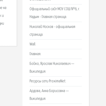
ых
ие на
Официальный сайт МОУ СОШ №6, г.
к и
Надым - Главная страница.
дни
Николай Носков - официальная
страница.
Wall.
Главная.
Бойко, Ярослав Николаевич —
Википедия.
Ресурсы сети ProximaNet.
Ардова, Анна Борисовна —
Википедия.