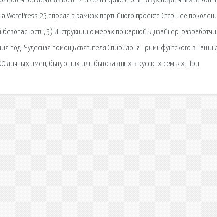
иблиотечной деятельности. Я имела горький опыт двух неудачных законн
 на WordPress 23 апреля в рамках партийного проекта Старшее поколен
ой безопасности, 3) Инструкции о мерах пожарной. Дизайнер-разработчи
ия под. Чудесная помощь святителя Спиридона Тримифунтского в наши 
00 личных имен, бытующих или бытовавших в русских семьях. При.