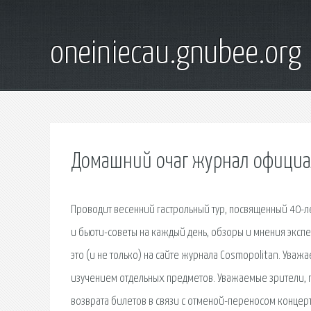
oneiniecau.gnubee.org
Домашний очаг журнал официа
Проводит весенний гастрольный тур, посвященный 40-л
и бьюти-советы на каждый день, обзоры и мнения экспе
это (и не только) на сайте журнала Cosmopolitan. Уваж
изучением отдельных предметов. Уважаемые зрители,
возврата билетов в связи с отменой-переносом концерта