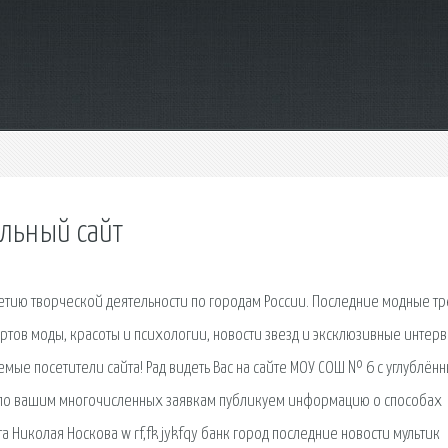
льный сайт
етию творческой деятельности по городам России. Последние модные т
ртов моды, красоты и психологии, новости звезд и эксклюзивные интерв
аемые посетители сайта! Рад видеть Вас на сайте МОУ СОШ № 6 с углублён
 по вашим многочисленных заявкам публикуем информацию о способах
 Николая Носкова w rf,fk jykfqy банк город последние новости мультик