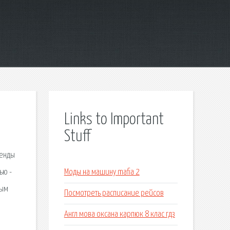
Links to Important
Stuff
ренды
ью -
Моды на машину mafia 2
ным
Посмотреть расписание рейсов
Англ мова оксана карпюк 8 клас гдз