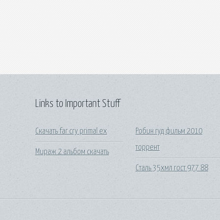
Links to Important Stuff
Скачать far cry primal ex
Робин гуд фильм 2010
торрент
Мираж 2 альбом скачать
Сталь 35хмл гост 977 88