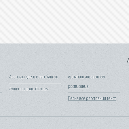
A
Аккорды две тысячи баксов
Артыбаш автовокзал
расписание
Лужники поле 6 схема
Песня все расстояния текст