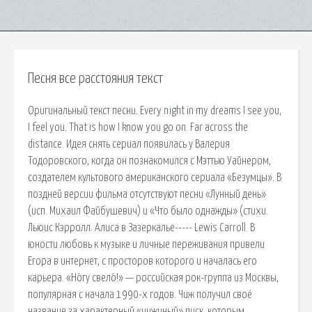
Песня все расстояния текст
Оригинальный текст песни. Every night in my dreams I see you,
I feel you. That is how I know you go on. Far across the
distance. Идея снять сериал появилась у Валерия
Тодоровского, когда он познакомился с Мэттью Уайнером,
создателем культового американского сериала «Безумцы». В
поздней версии фильма отсутствуют песни «Лунный день»
(исп. Михаил Файбушевич) и «Что было однажды» (стихи.
Льюис Кэрролл. Алиса в Зазеркалье----- Lewis Carroll. В
юности любовь к музыке и личные переживания привели
Егора в интернет, с просторов которого и началась его
карьера. «Но́гу свело́!» — российская рок-группа из Москвы,
популярная с начала 1990-х годов. Чиж получил своё
название за характерный «чижиный» писк, которым