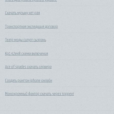
Скачать музыку нет рая
Транспортная экспедиция договор
Театр моды силуэт сызрань
Кр142ен8 схема включения
Ace of spades скачать сервера
Создать рингтон iphone онлайн
Монохромный фактор скачать через торрент