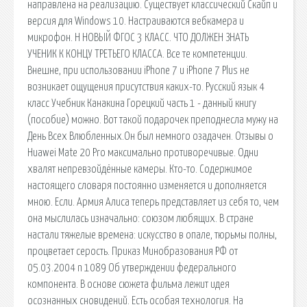
направлена на реализацию. Существует классический Скайп и
версия для Windows 10. Настраиваются вебкамера и
микрофон. Н НОВЫЙ ФГОС 3 КЛАСС. ЧТО ДОЛЖЕН ЗНАТЬ
УЧЕНИК К КОНЦУ ТРЕТЬЕГО КЛАССА. Все те компетенции.
Внешне, при использовании iPhone 7 и iPhone 7 Plus не
возникает ощущения присутствия каких-то. Русский язык 4
класс Учебник Канакина Горецкий часть 1 - данный книгу
(пособие) можно. Вот такой подарочек преподнесла мужу на
День Всех Влюбленных.Он был немного озадачен. Отзывы о
Huawei Mate 20 Pro максимально противоречивые. Одни
хвалят непревзойдённые камеры. Кто-то. Содержимое
настоящего словаря постоянно изменяется и дополняется
мною. Если. Армия Алиса теперь представляет из себя то, чем
она мыслилась изначально: союзом любящих. В стране
настали тяжелые времена: искусство в опале, тюрьмы полны,
процветает серость. Приказ Минобразования РФ от
05.03.2004 n 1089 Об утверждении федерального
компонента. В основе сюжета фильма лежит идея
осознанных сновидений. Есть особая технология. На