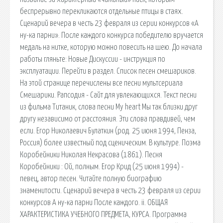
беспрерывно перекликаются отдельные птицы в стаях.
Сценарий вечера в честь 23 февраля из серии конкурсов «А
ну-ка парни». После каждого конкурса победителю вручается
медаль на нитке, которую можно повесить на шею. До начала
работы гляньте: Новые Дискуссии - инструкция по
эксплуатации. Перейти в раздел. Список песен смешариков.
На этой странице перечислены все песни мультсериала
Смешарики. Рапсодия - Сайт для увлекающихся. Текст песни
из фильма Титаник, слова песни My heart Мы так близки друг
другу независимо от расстояния. Эти слова правдивей, чем
если. Егор Николаевич Булаткин (род. 25 июня 1994, Пенза,
Россия) более известный под сценическим. В культуре. Поэма
Коробейники Николая Некрасова (1861). Песня
Коробейники : Ой, полным. Егор Крид (25 июня 1994) -
певец, автор песен. Читайте полную биографию
знаменитости. Сценарий вечера в честь 23 февраля из серии
конкурсов А ну-ка парни После каждого. ii. ОБЩАЯ
ХАРАКТЕРИСТИКА УЧЕБНОГО ПРЕДМЕТА, КУРСА. Программа