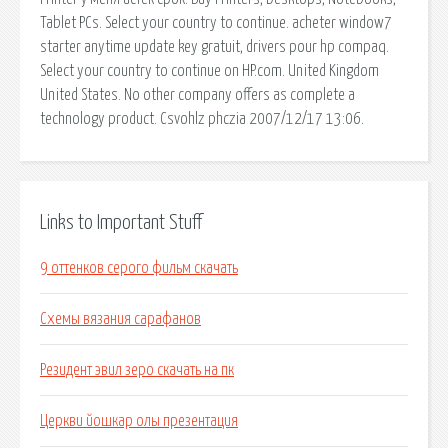
Tablet PCs. Select your country to continue. acheter window7
starter anytime update key gratuit, drivers pour hp compaq.
Select your country to continue on HP.com. United Kingdom
United States. No other company offers as complete a
technology product. Csvohlz phczia 2007/12/17 13:06.
Links to Important Stuff
9 оттенков серого фильм скачать
Схемы вязания сарафанов
Резидент эвил зеро скачать на пк
Церкви йошкар олы презентация