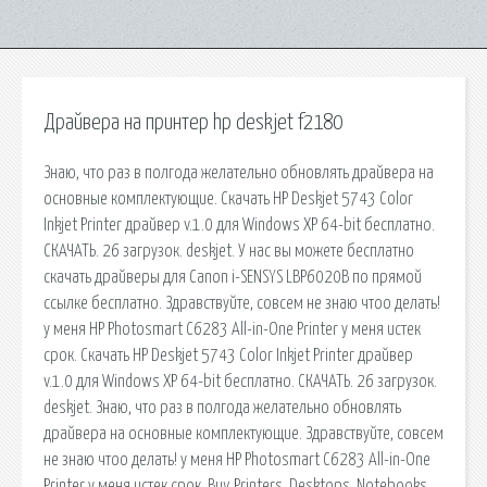
Драйвера на принтер hp deskjet f2180
Знаю, что раз в полгода желательно обновлять драйвера на
основные комплектующие. Скачать HP Deskjet 5743 Color
Inkjet Printer драйвер v.1.0 для Windows XP 64-bit бесплатно.
СКАЧАТЬ. 26 загрузок. deskjet. У нас вы можете бесплатно
скачать драйверы для Canon i-SENSYS LBP6020B по прямой
ссылке бесплатно. Здравствуйте, совсем не знаю чтоо делать!
у меня HP Photosmart C6283 All-in-One Printer у меня истек
срок. Скачать HP Deskjet 5743 Color Inkjet Printer драйвер
v.1.0 для Windows XP 64-bit бесплатно. СКАЧАТЬ. 26 загрузок.
deskjet. Знаю, что раз в полгода желательно обновлять
драйвера на основные комплектующие. Здравствуйте, совсем
не знаю чтоо делать! у меня HP Photosmart C6283 All-in-One
Printer у меня истек срок. Buy Printers, Desktops, Notebooks,