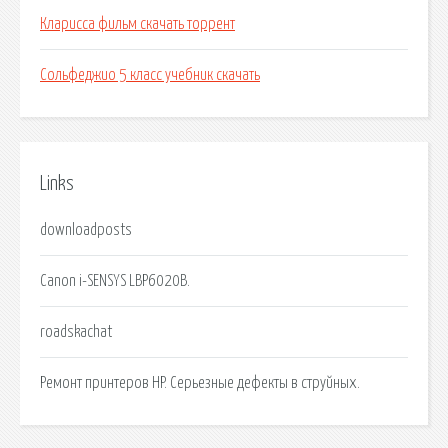
Кларисса фильм скачать торрент
Сольфеджио 5 класс учебник скачать
Links
downloadposts
Canon i-SENSYS LBP6020B.
roadskachat
Ремонт принтеров HP. Cерьезные дефекты в струйных.