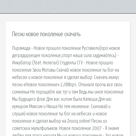
Песни новое поколение скачать
Пирамида - Новое пришло поколение Руставели(про новое
деградируещее поколение,спорт наша сила.задумайтесь) -
Инкубатор (feat. Нелегал) Студенты СГУ - Новое пришло
поколение Sвои Мотивы Скачай новое поколение ты бог на
небесах и новое поколение я сделал выбор. Скачать минус
песни «Новое поколение» 128kbps. Откиньте прочь все свои
сомненья Не порицайте нас тут и там Ведь мы иное поколение
Мы будущего флаг Для вас хитом была Катюша Для нас
кумиром Максим и Нюша Но тем неимение. Скачивай и
слушай новое поколение ты бог на небесах и новое
поколение я сделал выбор на Zvooq.online! Песни из
советских мультфильмов. Новое поколение 2007 - Я знамя
любви для этого народа Мы из нового поколения - Это новое