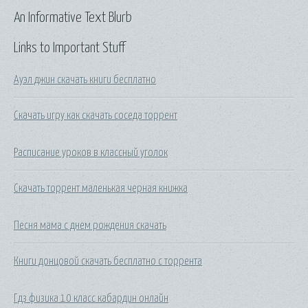
An Informative Text Blurb
Links to Important Stuff
Ауэл джин скачать книги бесплатно
Скачать игру как скачать соседа торрент
Расписание уроков в классный уголок
Скачать торрент маленькая черная книжка
Песня мама с днем рождения скачать
Книги донцовой скачать бесплатно с торрента
Гдз физика 10 класс кабардин онлайн