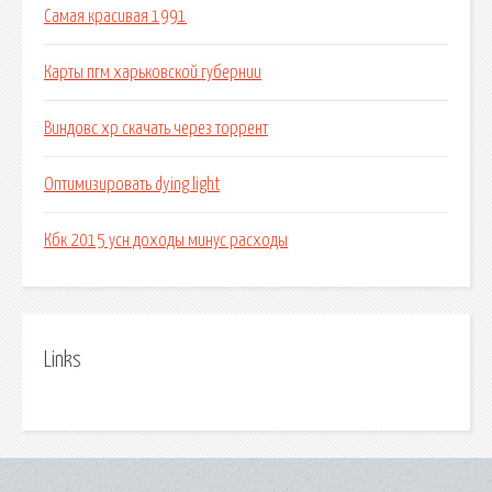
Самая красивая 1991
Карты пгм харьковской губернии
Виндовс хр скачать через торрент
Оптимизировать dying light
Кбк 2015 усн доходы минус расходы
Links