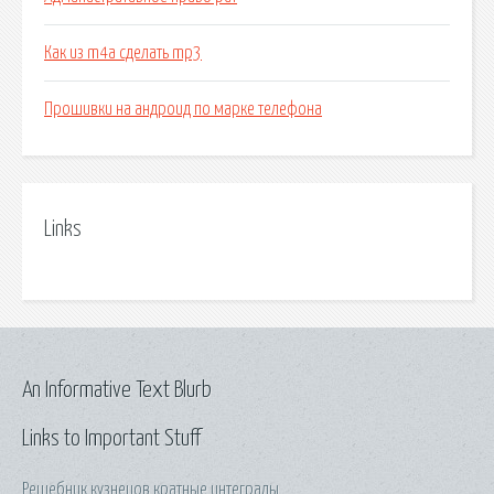
Как из m4a сделать mp3
Прошивки на андроид по марке телефона
Links
An Informative Text Blurb
Links to Important Stuff
Решебник кузнецов кратные интегралы