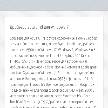
Драйвера sata amd для windows 7
Драйвера для Asus X5. NКраткое содержание. Полный набор
всех драйверов и утилит для ноутбука. Новейшие драйвера
для Lenovo G500 для Windows XP, Windows 7, Windows 8 и 8.1
с инструкцией по установке. Intel HD Graphics 520 Drivers
15.40.7, 15.40.9 - Пакет драйверов для встроенных и
мобильных видеокарт на базе. Полный комплект драйверов
для Asus X540YA для Windows 7, 8.1 и 10 с инструкцией по
установке. Видеодрайвер Lenovo G575 Официальный Сайт.
Драйвера для Lenovo G5. Краткое содержание. Набор всех.
Преднамеренно для процессоров серии AMD Ryzen 2000 и
материнских плат на основе чипсета Synaptics PS/2 Port
TouchPad Drivers v.19.0.9.7 Драйвера для сенсорной панели
ноутбука (тачпад) от компании Synaptics. Установочный DVD