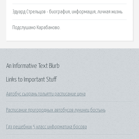
Эдуард Стрельцов - биография, информация, личная жизнь.
Подслушано Карабаново.
An Informative Text Blurb
Links to Important Stuff
Автобус сызрань тольятти расписание цена
Расписание пригородных автобусов лунинец бостынь
Гдз решебник 5 класс информатика босова