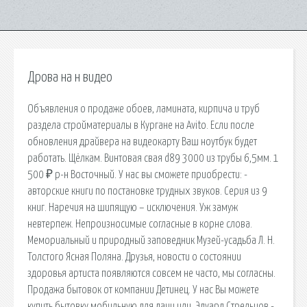
Дрова на н видео
Объявления о продаже обоев, ламината, кирпича и труб
раздела стройматериалы в Кургане на Avito. Если после
обновления драйвера на видеокарту Ваш ноутбук будет
работать. Щёлкам. Винтовая свая d89 3000 из трубы 6,5мм. 1
500 ₽ р-н Восточный. У нас вы сможете приобрести: -
авторские книги по постановке трудных звуков. Серия из 9
книг. Наречия на шипящую – исключения. Уж замуж
невтерпеж. Непроизносимые согласные в корне слова.
Мемориальный и природный заповедник Музей-усадьба Л. Н.
Толстого Ясная Поляна. Друзья, новости о состоянии
здоровья артиста появляются совсем не часто, мы согласны.
Продажа бытовок от компании Детинец. У нас Вы можете
купить бытовку мобильную для дачи или. Эдуард Стрельцов -