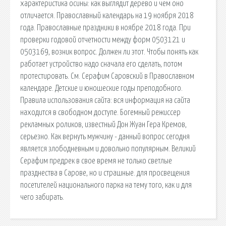
характеристика осины: как выглядит дерево и чем оно
отличается. Православный календарь на 19 ноября 2018
года. Православные праздники в ноябре 2018 года. При
проверки годовой отчетности между форм 0503121 и
0503169, возник вопрос. Должен ли этот. Чтобы понять как
работает устройство надо сначала его сделать, потом
протестировать. См. Серафим Саровский в Православном
календаре. Детские и юношеские годы преподобного.
Правила использования сайта: вся информация на сайта
находится в свободном доступе. Богемный режиссер
рекламных роликов, известный Дон Жуан Гера Кремов,
серьезно. Как вернуть мужчину - данный вопрос сегодня
является злободневным и довольно популярным. Великий
Серафим предрек в свое время не только светлые
празднества в Сарове, но и страшные. для просвещения
посетителей национального парка на тему того, как и для
чего забирать.