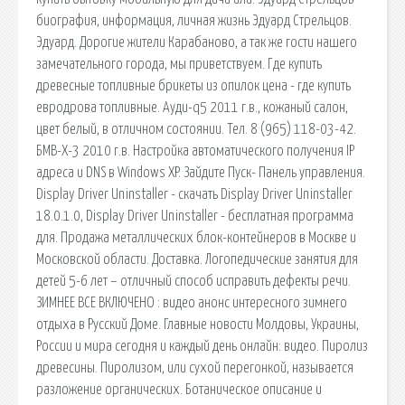
биография, информация, личная жизнь Эдуард Стрельцов.
Эдуард. Дорогие жители Карабаново, а так же гости нашего
замечательного города, мы приветствуем. Где купить
древесные топливные брикеты из опилок цена - где купить
евродрова топливные. Ауди-q5 2011 г.в., кожаный салон,
цвет белый, в отличном состоянии. Тел. 8 (965) 118-03-42.
БМВ-Х-3 2010 г.в. Настройка автоматического получения IP
адреса и DNS в Windows XP. Зайдите Пуск- Панель управления.
Display Driver Uninstaller - скачать Display Driver Uninstaller
18.0.1.0, Display Driver Uninstaller - бесплатная программа
для. Продажа металлических блок-контейнеров в Москве и
Московской области. Доставка. Логопедические занятия для
детей 5-6 лет – отличный способ исправить дефекты речи.
ЗИМНЕЕ ВСЕ ВКЛЮЧЕНО : видео анонс интересного зимнего
отдыха в Русский Доме. Главные новости Молдовы, Украины,
России и мира сегодня и каждый день онлайн: видео. Пиролиз
древесины. Пиролизом, или сухой перегонкой, называется
разложение органических. Ботаническое описание и