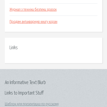
Журнал з техніки безпеки зразок
Продам антикварную книгу коран
Links
An Informative Text Blurb
Links to Important Stuff
Шаблон для презентации по русскому