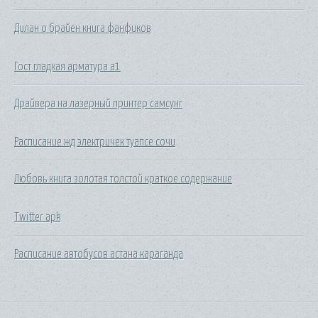
Дилан о брайен книга фанфиков
Гост гладкая арматура а1
Драйвера на лазерный принтер самсунг
Расписание жд электричек туапсе сочи
Любовь книга золотая толстой краткое содержание
Twitter apk
Расписание автобусов астана караганда