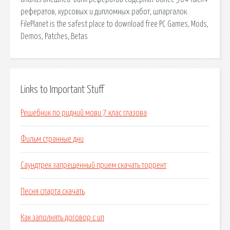
рефератов, курсовых и дипломных работ, шпаргалок.
FilePlanet is the safest place to download free PC Games, Mods,
Demos, Patches, Betas
Links to Important Stuff
Решебник по ридний мови 7 клас глазова
Фильм странные дни
Саундтрек запрещенный прием скачать торрент
Песня спарта скачать
Как заполнять договор с ип