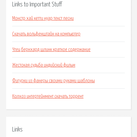
Links to Important Stuff
Монстр хай кетти нуар текст песни
Скачать вольфенштайн на компьютер
Чтец бернхард шлинк краткое содержание
Жестокая судьба индийский фильм
Фигурки из фанеры своими руками шаблоны
Колхоз интертейнмент скачать торрент
Links