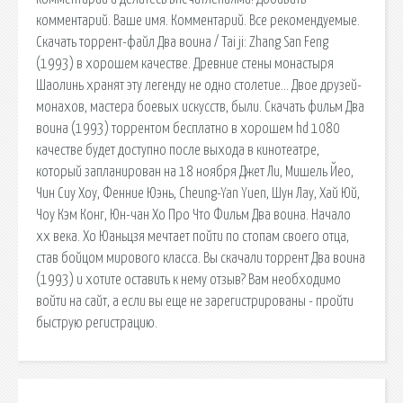
комментарий. Ваше имя. Комментарий. Все рекомендуемые.
Скачать торрент-файл Два воина / Tai ji: Zhang San Feng
(1993) в хорошем качестве. Древние стены монастыря
Шаолинь хранят эту легенду не одно столетие… Двое друзей-
монахов, мастера боевых искусств, были. Скачать фильм Два
воина (1993) торрентом бесплатно в хорошем hd 1080
качестве будет доступно после выхода в кинотеатре,
который запланирован на 18 ноября Джет Ли, Мишель Йео,
Чин Сиу Хоу, Фенние Юэнь, Cheung-Yan Yuen, Шун Лау, Хай Юй,
Чоу Кэм Конг, Юн-чан Хо Про Что Фильм Два воина. Начало
xx века. Хо Юаньцзя мечтает пойти по стопам своего отца,
став бойцом мирового класса. Вы скачали торрент Два воина
(1993) и хотите оставить к нему отзыв? Вам необходимо
войти на сайт, а если вы еще не зарегистрированы - пройти
быструю регистрацию.