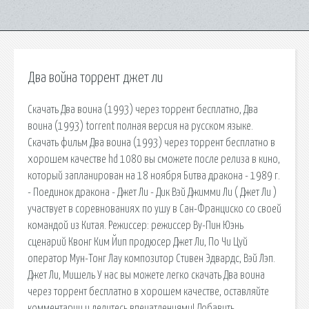
Два война торрент джет ли
Скачать Два воина (1993) через торрент бесплатно, Два
воина (1993) torrent полная версия на русском языке.
Скачать фильм Два воина (1993) через торрент бесплатно в
хорошем качестве hd 1080 вы сможете после релиза в кино,
который запланирован на 18 ноября Битва дракона - 1989 г.
- Поединок дракона - Джет Ли - Дик Вэй Джимми Ли ( Джет Ли )
участвует в соревнованиях по ушу в Сан-Франциско со своей
командой из Китая. Режиссер: режиссер Ву-Пин Юэнь
сценарий Квонг Ким Йип продюсер Джет Ли, По Чи Цуй
оператор Мун-Тонг Лау композитор Стивен Эдвардс, Вэй Лэп.
Джет Ли, Мишель У нас вы можете легко скачать Два воина
через торрент бесплатно в хорошем качестве, оставляйте
комментарии и делитесь впечатлениями! Добавить