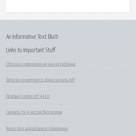
An Informative Text Blurb
Links to Important Stuff
Образец заявления на инн на ребенка
Записки из мертвого дома скачать pdf
Драйвер canon mf 4410
Скачать гта 4 чистая без модов
Книги про аддиктивное поведение