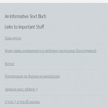
An Informative Text Blurb
Links to Important Stuff
Лови музон
Храм саввы освященного в люблино расписание богослужений
Хотхит
Презентация по физике на английском
Задания масс эффект 3
Crysis 3 cryea dll скачать